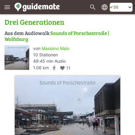
search
language
menu
Drei Generationen
Aus dem Audiowalk
Sounds of Porschestraße |
Wolfsburg
von
Massimo Maio
10 Stationen
49:45 min Audio
directions_walk
1.06 km
favorite
11