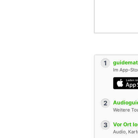
1
guidemate
Im App-Stor
2
Audioguid
Weitere To
3
Vor Ort l
Audio, Karte