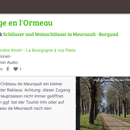
ge en l'Ormeau
lk
Schlösser und Weinschlösser in Meursault - Burgund
roline Knoth - La Bourgogne à vos Pieds
tionen
min Audio
directions_walk
km
favorite
1
hâteau de Meursault ein kleiner
t der Reblaus. Achtung: dieser Zugang
 Hauptsaison nicht immer geöffnet.
h ggf. bei der Tourist Info oder auf
teau de Meursault nach den