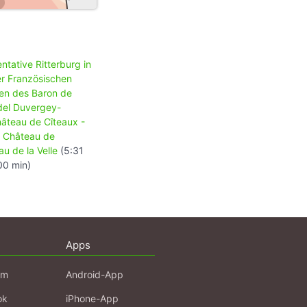
ntative Ritterburg in
er Französischen
en des Baron de
del Duvergey-
âteau de Cîteaux -
•
Château de
u de la Velle
(5:31
00 min)
Apps
am
Android-App
ok
iPhone-App