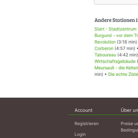
Andere Stationen i
Start - Stadtzentrum
Burgund - vor dem T
Revolution
(3:16 min)
Corberon
(4:57 min) 
Taboureau
(4:42 min
Wirtschaftsgebäude
(
Meursault - die Kelter
min) •
Die echte Zist
Account
Über u
Registrieren
Preise u
Bedingu
Login