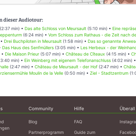
n dieser Audiotour:
(2:37 min) •
Das alte Schloss von Meursault
(5:10 min) •
Eine repräse
reppenturm
(6:24 min) •
Vom Schloss zum Rathaus - die Zeit nach d
 •
Drei Buchpiloten in Meursault
(1:58 min) •
Das so genannte Anwes
•
Das Haus des Senfmüllers
(3:05 min) •
Les Herbeux - der Weinhan
) •
Die Maison Prieur
(5:07 min) •
Château de Cîteaux
(4:15 min) •
Ch
3:40 min) •
Ein Weinberg mit eigenem Telefonanschluss
(4:02 min) 
halle
(2:47 min) •
Château de Meursault - der Hof
(2:47 min) •
Châtea
erziensermühle Moulin de la Velle
(0:50 min) •
Ziel - Stadtzentrum
(1:
ns
Community
Hilfe
Überall
nd
Blog
FAQ
Instagr
ngen
Partnerprogramm
Guide zum
Facebo