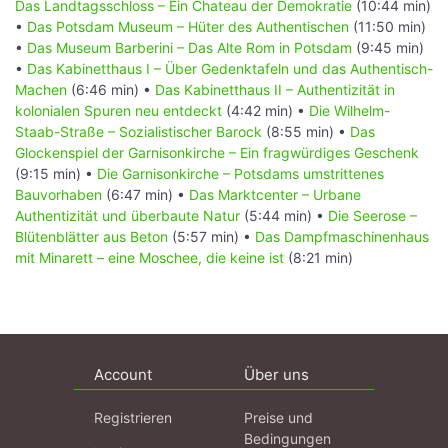
Das Landtagsschloss – Ein Chateau der Demokratie
(10:44 min)
•
Das Potsdam Museum – Hüter des Authentischen
(11:50 min)
•
Das Museum Barberini – Das Alte Rom in Potsdam
(9:45 min)
•
Das Kabinetthaus I – Über Gedenktafeln und das Authentisch-
Machen
(6:46 min) •
Das Kabinetthaus II – Authentizität in
kolonialen Spuren neu entdeckt
(4:42 min) •
Die Wilhelm-
Staab-Straße – Sozialistischer Barock
(8:55 min) •
Das
Glockenspiel der Garnisonkirche – Ein fragwürdiges Geschenk
(9:15 min) •
Die Garnisonkirche – Potsdams umstrittenes
Bauvorhaben
(6:47 min) •
Das Marktcenter – Urbane
Authentizität und überbaute Natur
(5:44 min) •
Die Seerose –
Blütenblätter aus Beton
(5:57 min) •
Das Dampfmaschinenhaus
mit Minarett – eine Moschee, die keine ist
(8:21 min)
Account
Über uns
Registrieren
Preise und
Bedingungen