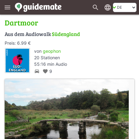
search
language
menu
Dartmoor
Aus dem Audiowalk
Südengland
Preis: 6.99 €
von
geophon
20 Stationen
55:16 min Audio
directions_car
favorite
9