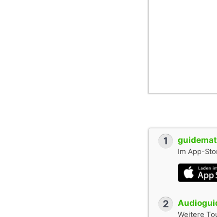
1
guidemate
Im App-Stor
2
Audioguid
Weitere To