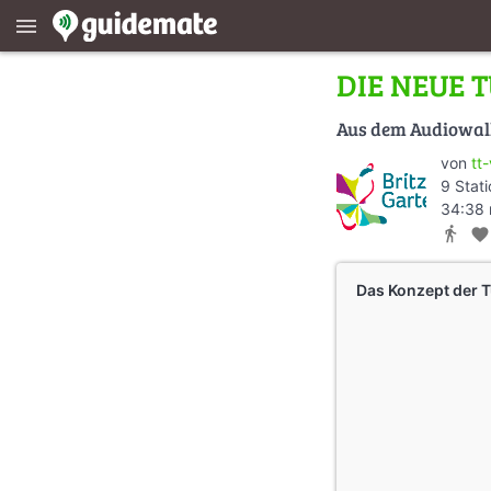
menu
DIE NEUE T
Aus dem Audiowa
von
tt-
9 Stat
34:38 
directions_walk
favorite
Das Konzept der T