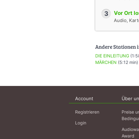
3
Vor Ort l
Audio, Karte
Andere Stationen i
DIE EINLEITUNG
(1:5
MÄRCHEN
(5:12 min)
Account
Über u
Registrieren
Preise u
Bedingu
Login
Audiowa
Award