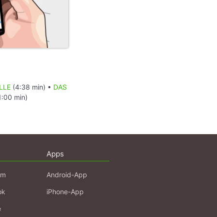
LLE
(4:38 min) •
DAS
1:00 min)
Apps
am
Android-App
ok
iPhone-App
e