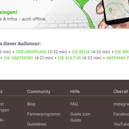
oslegen!
 & Infos - auch offline.
n dieser Audiotour:
8 min) •
DER URSPRUNG
(3:32 min) •
DIE REISE
(4:22 min) •
DIE WE
 •
DIE GÄRTNEREI
(4:21 min) •
DIE KULTUR
(4:33 min) •
ABSPANN
(
ns
Community
Hilfe
Überall
nd
Blog
FAQ
Instagr
ngen
Partnerprogramm
Guide zum
Facebo
lk-
Guide
Guidelines
YouTub