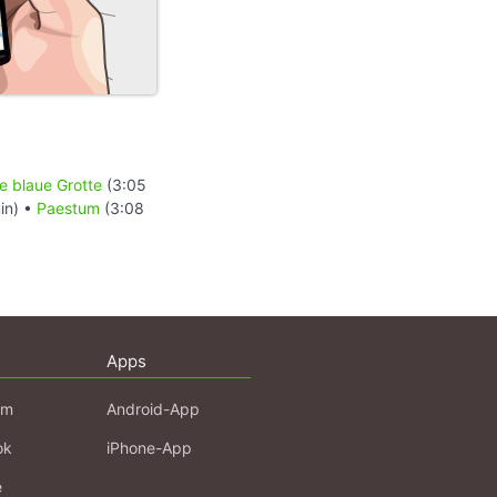
e blaue Grotte
(3:05
in) •
Paestum
(3:08
Apps
am
Android-App
ok
iPhone-App
e