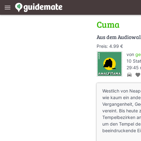
menu
Cuma
Aus dem Audiowa
Preis: 4.99 €
von
ge
10 Sta
29:45 
directions_car
favorite
Westlich von Neape
wie kaum ein ander
Vergangenheit, Ge
vereint. Bis heute 
Tempelbezirken am
um den Tempel de
beeindruckende Ein