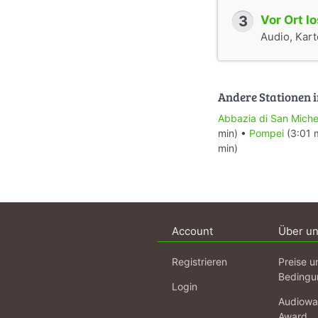
3
Vor Ort l
Audio, Karte
Andere Stationen i
Abbazia di San Miche
min) •
Pompei
(3:01 
min)
Account
Über u
Registrieren
Preise u
Bedingu
Login
Audiowa
Award