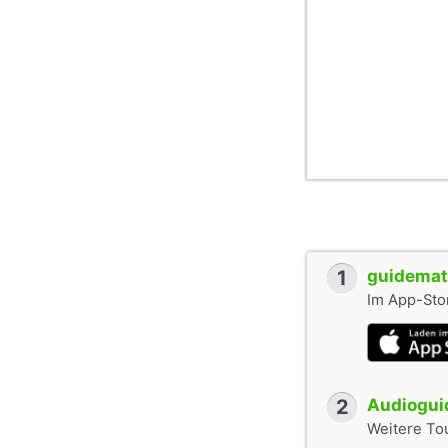
1
guidemate
Im App-Stor
2
Audioguid
Weitere To