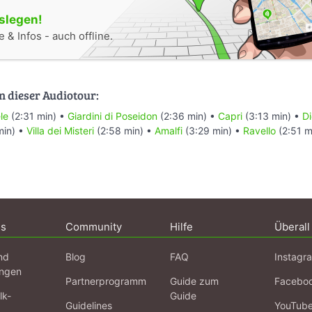
oslegen!
 & Infos - auch offline.
n dieser Audiotour:
le
(2:31 min) •
Giardini di Poseidon
(2:36 min) •
Capri
(3:13 min) •
Di
min) •
Villa dei Misteri
(2:58 min) •
Amalfi
(3:29 min) •
Ravello
(2:51 m
ns
Community
Hilfe
Überall
nd
Blog
FAQ
Instagr
ngen
Partnerprogramm
Guide zum
Facebo
lk-
Guide
Guidelines
YouTub