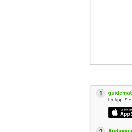
1
guidemate
Im App-Stor
2
Audioguid