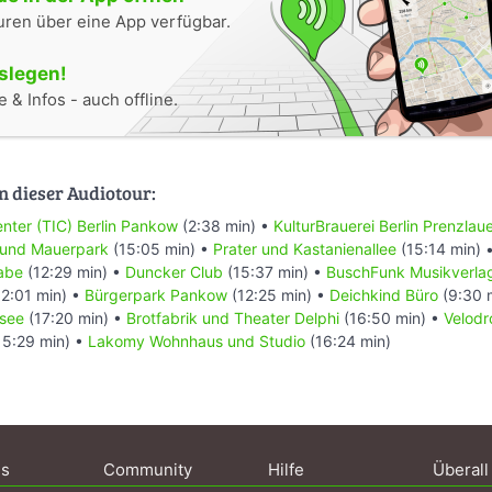
uren über eine App verfügbar.
oslegen!
 & Infos - auch offline.
n dieser Audiotour:
enter (TIC) Berlin Pankow
(2:38 min) •
KulturBrauerei Berlin Prenzlau
 und Mauerpark
(15:05 min) •
Prater und Kastanienallee
(15:14 min) 
abe
(12:29 min) •
Duncker Club
(15:37 min) •
BuschFunk Musikverla
2:01 min) •
Bürgerpark Pankow
(12:25 min) •
Deichkind Büro
(9:30 
see
(17:20 min) •
Brotfabrik und Theater Delphi
(16:50 min) •
Velodr
15:29 min) •
Lakomy Wohnhaus und Studio
(16:24 min)
ns
Community
Hilfe
Überall