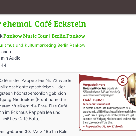
r ehemal. Café Eckstein
lk
Pankow Music Tour | Berlin Pankow
urismus und Kulturmarketing Berlin Pankow
tionen
 min Audio
44
Café in der Pappelallee Nr. 73 wurde
usikgeschichte geschrieben – der
gsteen höchstpersönlich gab sich
fgang Niedecken (Frontmann der
eren Musikern die Ehre. Das Café
ich im Eckhaus Pappelallee und
 heißt es Café Butter.
n, geboren 30. März 1951 in Köln,