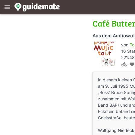
menu
Café Butte
Aus dem Audiowa
von
To
16 Sta
221:48
directions_bike
favorite
In diesem kleinen 
am 9. Juli 1995 M
„Boss“ Bruce Sprin
zusammen mit Wol
Band BAP) und and
Eckstein befand s
Gneisstraße, heute
Wolfgang Niedecke