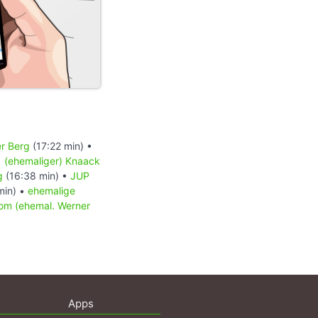
er Berg
(17:22 min) •
•
(ehemaliger) Knaack
g
(16:38 min) •
JUP
min) •
ehemalige
om (ehemal. Werner
Apps