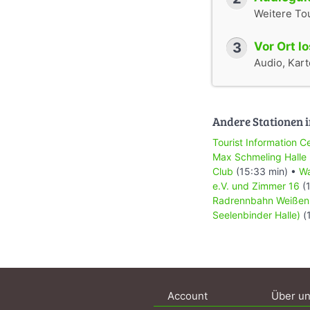
Weitere To
3
Vor Ort l
Audio, Karte
Andere Stationen i
Tourist Information C
Max Schmeling Halle
Club
(15:33 min) •
W
e.V. und Zimmer 16
(1
Radrennbahn Weißen
Seelenbinder Halle)
(
Account
Über u