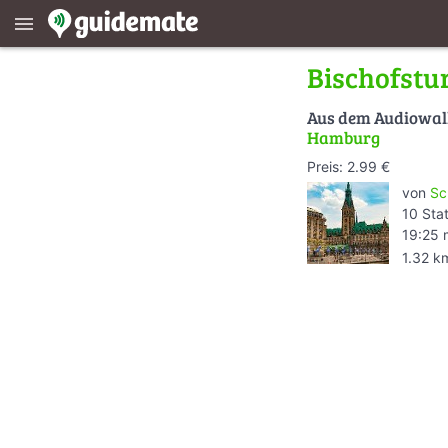
menu
Bischofst
Aus dem Audiowa
Hamburg
Preis: 2.99 €
von
Sc
10 Sta
19:25 
1.32 k