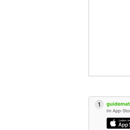
1
guidemate
Im App-Stor