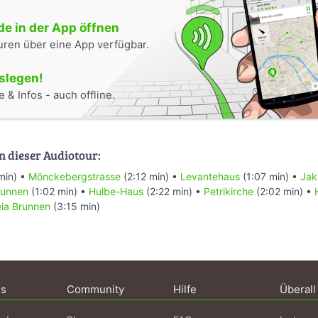
e in der App öffnen
uren über eine App verfügbar.
oslegen!
 & Infos - auch offline.
n dieser Audiotour:
min) •
Mönckebergstrasse
(2:12 min) •
Levantehaus
(1:07 min) •
Jak
unnen
(1:02 min) •
Hulbe-Haus
(2:22 min) •
Petrikirche
(2:02 min) •
eia Brunnen
(3:15 min)
ns
Community
Hilfe
Überall