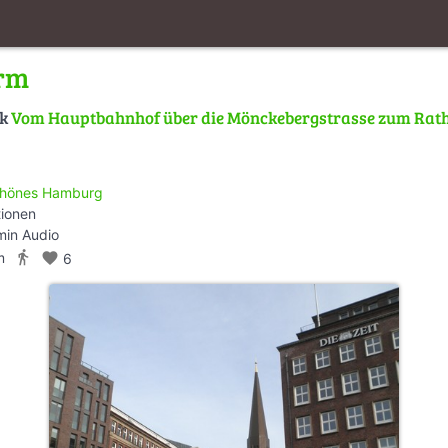
urm
lk
Vom Hauptbahnhof über die Mönckebergstrasse zum Rath
hönes Hamburg
tionen
min Audio
directions_walk
m
favorite
6