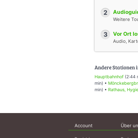
2
Audioguid
Weitere To
3
Vor Ort l
Audio, Karte
Andere Stationen i
Hauptbahnhof
(2:44 
min) •
Mönckebergbr
min) •
Rathaus, Hygi
Account
Über u