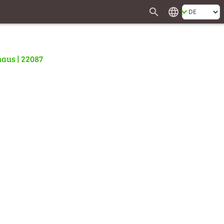
search
language
aus | 22087