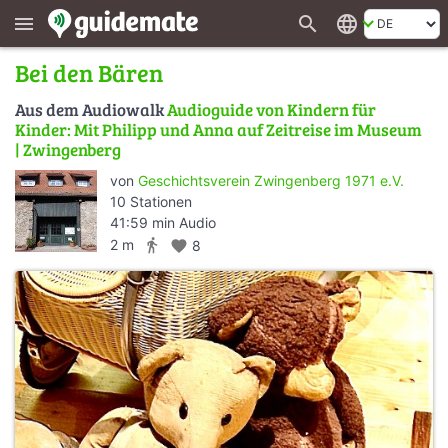
search
language
menu
Bei den Bären
Aus dem Audiowalk
Audioguide von Kindern für
Kinder: Mit Philipp und Anna auf Zeitreise im Museum
| Zwingenberg
von
Geschichtsverein Zwingenberg 1971 e.V.
10 Stationen
41:59 min Audio
directions_walk
2 m
favorite
8