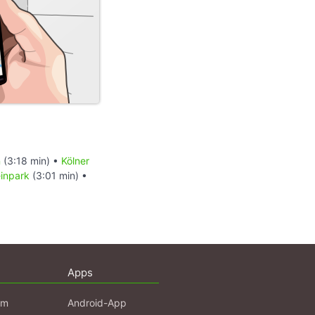
n
(3:18 min) •
Kölner
einpark
(3:01 min) •
Apps
am
Android-App