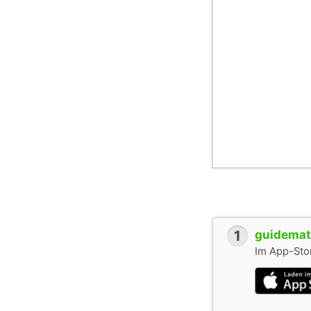
1
guidemate
Im App-Stor