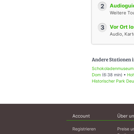
2
Audioguid
Weitere To
3
Vor Ort l
Audio, Karte
Andere Stationen i
Schokoladenmuseum
Dom
(6:38 min) •
Hoh
Historischer Park Deu
Account
Über u
Registrieren
Preise u