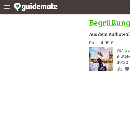
menu
Begrüßung 
Aus dem Audiowa
Preis: 4.99 €
von
SE
9 Stat
30:30 
directions_bike
favorite