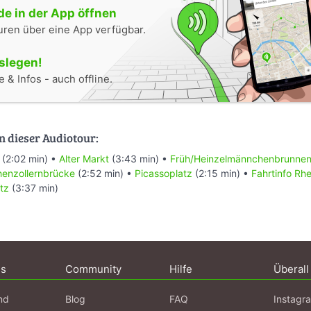
e in der App öffnen
uren über eine App verfügbar.
oslegen!
 & Infos - auch offline.
n dieser Audiotour:
(2:02 min) •
Alter Markt
(3:43 min) •
Früh/Heinzelmännchenbrunne
enzollernbrücke
(2:52 min) •
Picassoplatz
(2:15 min) •
Fahrtinfo Rh
tz
(3:37 min)
ns
Community
Hilfe
Überall
nd
Blog
FAQ
Instagr