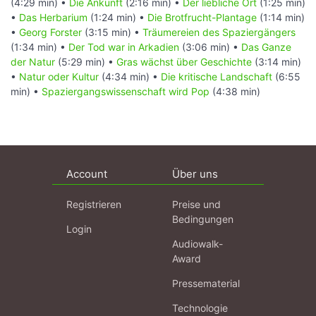
(4:29 min) •
Die Ankunft
(2:16 min) •
Der liebliche Ort
(1:25 min)
•
Das Herbarium
(1:24 min) •
Die Brotfrucht-Plantage
(1:14 min)
•
Georg Forster
(3:15 min) •
Träumereien des Spaziergängers
(1:34 min) •
Der Tod war in Arkadien
(3:06 min) •
Das Ganze
der Natur
(5:29 min) •
Gras wächst über Geschichte
(3:14 min)
•
Natur oder Kultur
(4:34 min) •
Die kritische Landschaft
(6:55
min) •
Spaziergangswissenschaft wird Pop
(4:38 min)
Account
Über uns
Registrieren
Preise und
Bedingungen
Login
Audiowalk-
Award
Pressematerial
Technologie