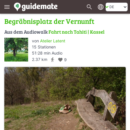
search
language
menu
Begräbnisplatz der Vernunft
Aus dem Audiowalk
Fahrt nach Tahiti | Kassel
von
Atelier Latent
15 Stationen
51:28 min Audio
directions_walk
2.37 km
favorite
9