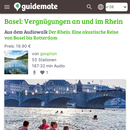
search
language
menu
Basel: Vergnügungen an und im Rhein
Aus dem Audiowalk
Der Rhein. Eine akustische Reise
von Basel bis Rotterdam
Preis: 19.90 €
von
geophon
55 Stationen
187:32 min Audio
directions_walk
favorite
1