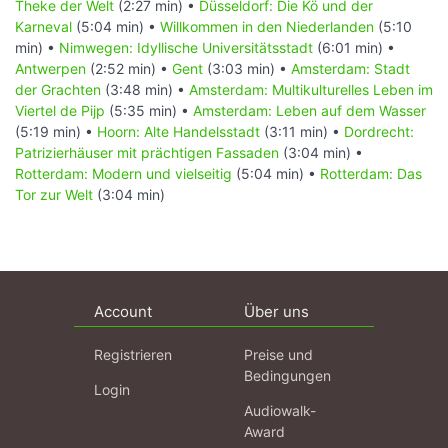
Theke der Welt
(2:27 min) •
Düsseldorf: Die Kö und der
Karneval
(5:04 min) •
Willkommen in den Niederlanden
(5:10
min) •
Nimwegen: Idyllische Universitätsstadt
(6:01 min) •
Antwerpen
(2:52 min) •
Gent
(3:03 min) •
Amsterdam: Stadt
der Grachten
(3:48 min) •
Amsterdam: Multikulturelles Leben im
Viertel de Pijp
(5:35 min) •
Amsterdam: Leben auf dem Wasser
(5:19 min) •
Hoorn: Alte Handelsstadt
(3:11 min) •
Dordrecht:
Patrizierhäuser mit prächtigen Fassaden
(3:04 min) •
Rotterdam: Modern und vielseitig
(5:04 min) •
Rotterdam: Das
Tor zur Welt
(3:04 min)
Account
Über uns
Registrieren
Preise und
Bedingungen
Login
Audiowalk-
Award