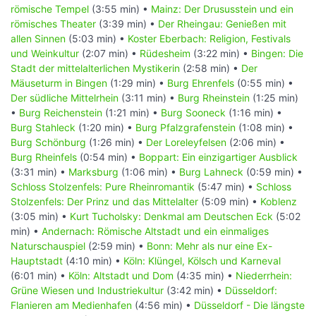
römische Tempel
(3:55 min) •
Mainz: Der Drususstein und ein
römisches Theater
(3:39 min) •
Der Rheingau: Genießen mit
allen Sinnen
(5:03 min) •
Koster Eberbach: Religion, Festivals
und Weinkultur
(2:07 min) •
Rüdesheim
(3:22 min) •
Bingen: Die
Stadt der mittelalterlichen Mystikerin
(2:58 min) •
Der
Mäuseturm in Bingen
(1:29 min) •
Burg Ehrenfels
(0:55 min) •
Der südliche Mittelrhein
(3:11 min) •
Burg Rheinstein
(1:25 min)
•
Burg Reichenstein
(1:21 min) •
Burg Sooneck
(1:16 min) •
Burg Stahleck
(1:20 min) •
Burg Pfalzgrafenstein
(1:08 min) •
Burg Schönburg
(1:26 min) •
Der Loreleyfelsen
(2:06 min) •
Burg Rheinfels
(0:54 min) •
Boppart: Ein einzigartiger Ausblick
(3:31 min) •
Marksburg
(1:06 min) •
Burg Lahneck
(0:59 min) •
Schloss Stolzenfels: Pure Rheinromantik
(5:47 min) •
Schloss
Stolzenfels: Der Prinz und das Mittelalter
(5:09 min) •
Koblenz
(3:05 min) •
Kurt Tucholsky: Denkmal am Deutschen Eck
(5:02
min) •
Andernach: Römische Altstadt und ein einmaliges
Naturschauspiel
(2:59 min) •
Bonn: Mehr als nur eine Ex-
Hauptstadt
(4:10 min) •
Köln: Klüngel, Kölsch und Karneval
(6:01 min) •
Köln: Altstadt und Dom
(4:35 min) •
Niederrhein:
Grüne Wiesen und Industriekultur
(3:42 min) •
Düsseldorf:
Flanieren am Medienhafen
(4:56 min) •
Düsseldorf - Die längste