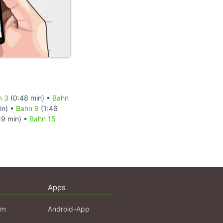
n 3
(0:48 min) •
Bahn
in) •
Bahn 9
(1:46
59 min) •
Bahn 15
Apps
am
Android-App