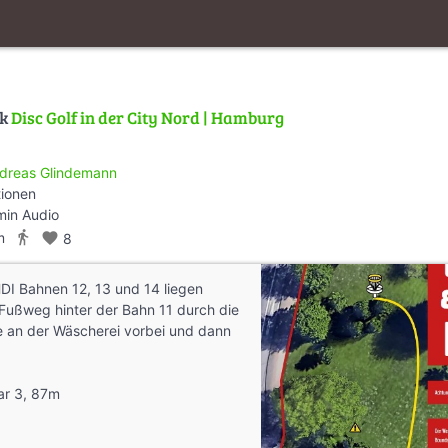
lk
Disc Golf in der City Nord | Hamburg
dreas Glindemann
tionen
min Audio
directions_walk
m
favorite
8
DI Bahnen 12, 13 und 14 liegen
 Fußweg hinter der Bahn 11 durch die
e an der Wäscherei vorbei und dann
ar 3, 87m