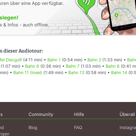
uren über eine App verfügbar.
oslegen!
 & Infos - auch offline.
n dieser Audiotour:
fel Discgolf
(4:11 min) •
Bahn 1
(0:54 min) •
Bahn 2
(1:33 min) •
Bah
(1:07 min) •
Bahn 6
(0:36 min) •
Bahn 7
(1:03 min) •
Bahn 8
(0:41 m
min) •
Bahn 11 (Insel)
(1:49 min) •
Bahn 13
(0:58 min) •
Bahn 14
(0:
ns
Community
Hilfe
Überall
nd
Blog
FAQ
Instagr
ngen