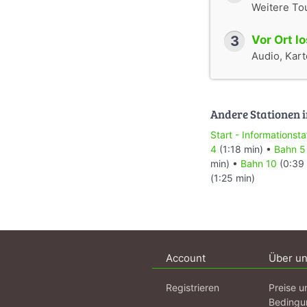
Weitere To
3
Vor Ort l
Audio, Karte
Andere Stationen i
Start - Informationsta
4
(1:18 min) •
Bahn 5
min) •
Bahn 10
(0:39 
(1:25 min)
Account
Über u
Registrieren
Preise u
Bedingu