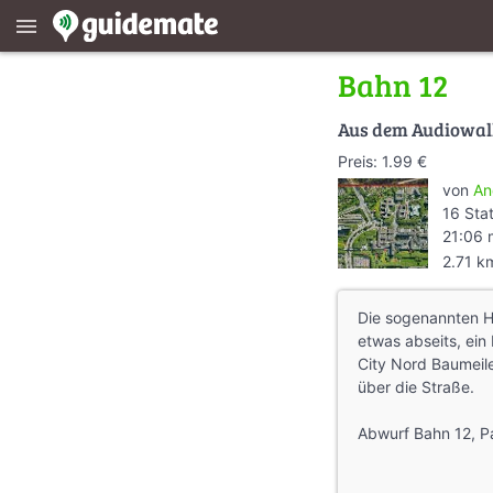
menu
Bahn 12
Aus dem Audiowa
Preis: 1.99 €
von
An
16 Sta
21:06 
2.71 k
Die sogenannten H
etwas abseits, ein
City Nord Baumeil
über die Straße.
Abwurf Bahn 12, P