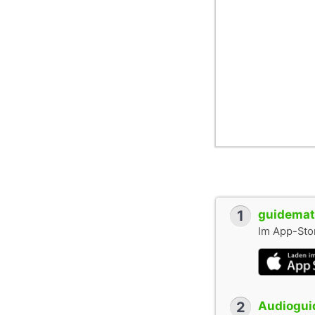
1
guidemate
Im App-Stor
2
Audioguid