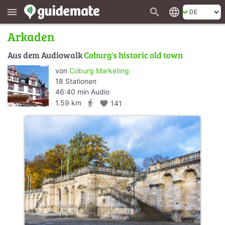
search
language
menu
Arkaden
Aus dem Audiowalk
Coburg's historic old town
von
Coburg Marketing
18 Stationen
46:40 min Audio
directions_walk
1.59 km
favorite
141