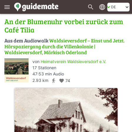
search
language
menu
An der Blumenuhr vorbei zurück zum
Café Tilia
Aus dem Audiowalk
Waldsieversdorf – Einst und Jetzt.
Hörspaziergang durch die Villenkolonie |
Waldsieversdorf, Märkisch Oderland
von
Heimatverein Waldsieversdorf e.V.
17 Stationen
47:53 min Audio
directions_walk
2.93 km
favorite
74