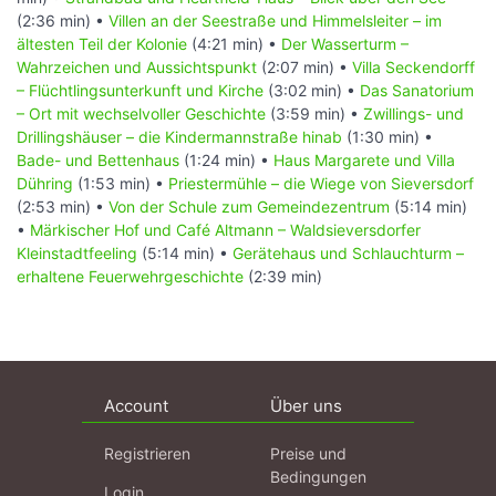
(2:36 min) •
Villen an der Seestraße und Himmelsleiter – im
ältesten Teil der Kolonie
(4:21 min) •
Der Wasserturm –
Wahrzeichen und Aussichtspunkt
(2:07 min) •
Villa Seckendorff
– Flüchtlingsunterkunft und Kirche
(3:02 min) •
Das Sanatorium
– Ort mit wechselvoller Geschichte
(3:59 min) •
Zwillings- und
Drillingshäuser – die Kindermannstraße hinab
(1:30 min) •
Bade- und Bettenhaus
(1:24 min) •
Haus Margarete und Villa
Dühring
(1:53 min) •
Priestermühle – die Wiege von Sieversdorf
(2:53 min) •
Von der Schule zum Gemeindezentrum
(5:14 min)
•
Märkischer Hof und Café Altmann – Waldsieversdorfer
Kleinstadtfeeling
(5:14 min) •
Gerätehaus und Schlauchturm –
erhaltene Feuerwehrgeschichte
(2:39 min)
Account
Über uns
Registrieren
Preise und
Bedingungen
Login