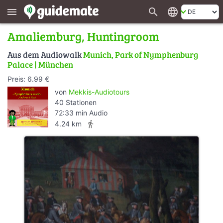
search
language
menu
Amaliemburg, Huntingroom
Aus dem Audiowalk
Munich, Park of Nymphenburg
Palace | München
Preis: 6.99 €
von
Mekkis-Audiotours
40 Stationen
72:33 min Audio
directions_walk
4.24 km