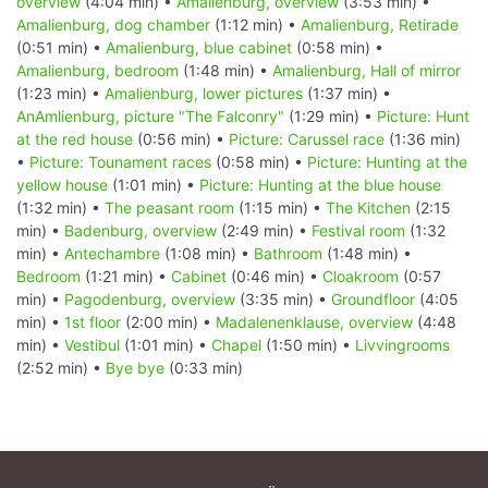
overview
(4:04 min) •
Amalienburg, overview
(3:53 min) •
Amalienburg, dog chamber
(1:12 min) •
Amalienburg, Retirade
(0:51 min) •
Amalienburg, blue cabinet
(0:58 min) •
Amalienburg, bedroom
(1:48 min) •
Amalienburg, Hall of mirror
(1:23 min) •
Amalienburg, lower pictures
(1:37 min) •
AnAmlienburg, picture "The Falconry"
(1:29 min) •
Picture: Hunt
at the red house
(0:56 min) •
Picture: Carussel race
(1:36 min)
•
Picture: Tounament races
(0:58 min) •
Picture: Hunting at the
yellow house
(1:01 min) •
Picture: Hunting at the blue house
(1:32 min) •
The peasant room
(1:15 min) •
The Kitchen
(2:15
min) •
Badenburg, overview
(2:49 min) •
Festival room
(1:32
min) •
Antechambre
(1:08 min) •
Bathroom
(1:48 min) •
Bedroom
(1:21 min) •
Cabinet
(0:46 min) •
Cloakroom
(0:57
min) •
Pagodenburg, overview
(3:35 min) •
Groundfloor
(4:05
min) •
1st floor
(2:00 min) •
Madalenenklause, overview
(4:48
min) •
Vestibul
(1:01 min) •
Chapel
(1:50 min) •
Livvingrooms
(2:52 min) •
Bye bye
(0:33 min)