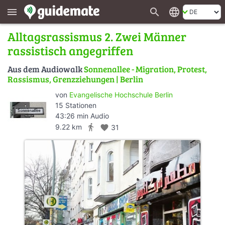
search
language
menu
Alltagsrassismus 2. Zwei Männer
rassistisch angegriffen
Aus dem Audiowalk
Sonnenallee - Migration, Protest,
Rassismus, Grenzziehungen | Berlin
von
Evangelische Hochschule Berlin
15 Stationen
43:26 min Audio
directions_walk
9.22 km
favorite
31