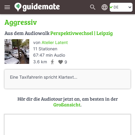
search
language
menu
Aggressiv
Aus dem Audiowalk
Perspektivwechsel | Leipzig
von
Atelier Latent
11 Stationen
67:47 min Audio
directions_walk
3.6 km
favorite
9
Eine Taxifahrerin spricht Klartext…
Hör dir die Audiotour jetzt an, am besten in der
Großansicht
.