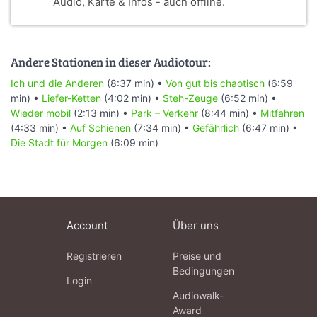
Audio, Karte & Infos - auch offline.
Andere Stationen in dieser Audiotour:
Ich und die Anderen
(8:37 min) •
Von gut bis chaotisch
(6:59
min) •
Liefer-Ketten
(4:02 min) •
Steh-Zeuge
(6:52 min) •
Wieder mobil
(2:13 min) •
Park – Verkehr
(8:44 min) •
Mitfahren
(4:33 min) •
Auf Schienen
(7:34 min) •
Gefährlich
(6:47 min) •
Die Stadt für Morgen
(6:09 min)
Account
Über uns
Registrieren
Preise und
Bedingungen
Login
Audiowalk-
Award