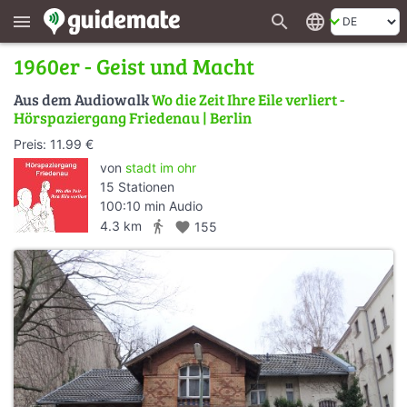
search
language
menu
1960er - Geist und Macht
Aus dem Audiowalk
Wo die Zeit Ihre Eile verliert -
Hörspaziergang Friedenau | Berlin
Preis: 11.99 €
von
stadt im ohr
15 Stationen
100:10 min Audio
directions_walk
4.3 km
favorite
155