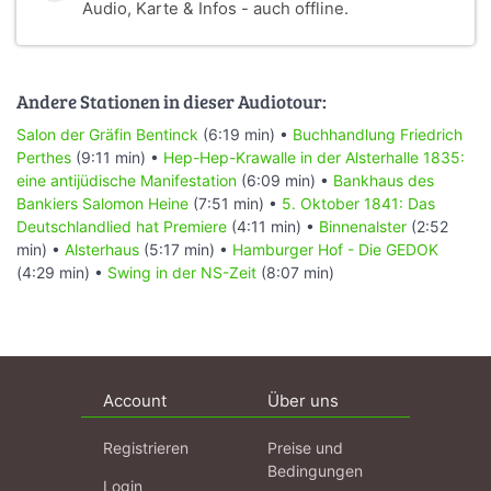
Audio, Karte & Infos - auch offline.
Andere Stationen in dieser Audiotour:
Salon der Gräfin Bentinck
(6:19 min) •
Buchhandlung Friedrich
Perthes
(9:11 min) •
Hep-Hep-Krawalle in der Alsterhalle 1835:
eine antijüdische Manifestation
(6:09 min) •
Bankhaus des
Bankiers Salomon Heine
(7:51 min) •
5. Oktober 1841: Das
Deutschlandlied hat Premiere
(4:11 min) •
Binnenalster
(2:52
min) •
Alsterhaus
(5:17 min) •
Hamburger Hof - Die GEDOK
(4:29 min) •
Swing in der NS-Zeit
(8:07 min)
Account
Über uns
Registrieren
Preise und
Bedingungen
Login