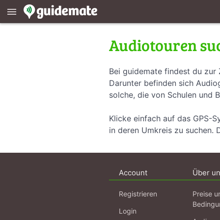
menu
Audiotouren su
Bei guidemate findest du zur 
Darunter befinden sich Audiog
solche, die von Schulen und B
Klicke einfach auf das GPS-S
in deren Umkreis zu suchen. 
Account
Über u
Registrieren
Preise u
Bedingu
Login