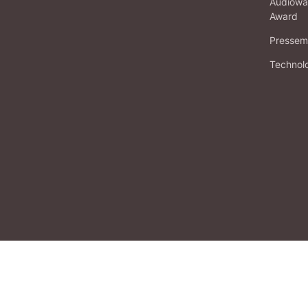
Audiowa
Award
Pressema
Technol