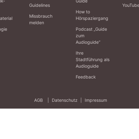
lk-
Guide
Guidelines
YouTub
How to
Missbrauch
terial
Hörspaziergang
melden
ogie
Podcast „Guide
zum
Audioguide“
Ihre
Stadtführung als
Audioguide
Feedback
AGB
|
Datenschutz
|
Impressum