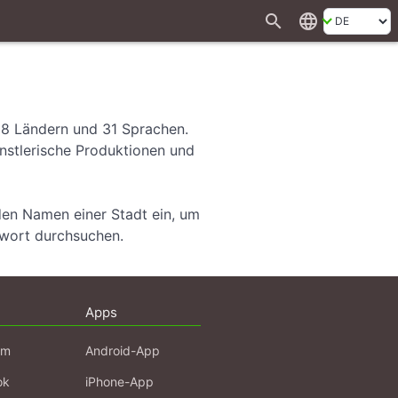
search
language
28 Ländern und 31 Sprachen.
ünstlerische Produktionen und
den Namen einer Stadt ein, um
hwort durchsuchen.
Apps
am
Android-App
ok
iPhone-App