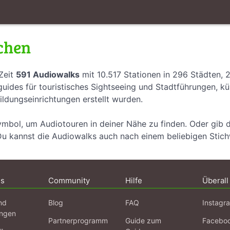
chen
Zeit
591 Audiowalks
mit 10.517 Stationen in 296 Städten, 
uides für touristisches Sightseeing und Stadtführungen, k
ildungseinrichtungen erstellt wurden.
ymbol, um Audiotouren in deiner Nähe zu finden. Oder gib 
Du kannst die Audiowalks auch nach einem beliebigen Stic
ns
Community
Hilfe
Überall
nd
Blog
FAQ
Instagr
ngen
Partnerprogramm
Guide zum
Facebo