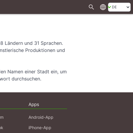
search
language
28 Ländern und 31 Sprachen.
ünstlerische Produktionen und
den Namen einer Stadt ein, um
hwort durchsuchen.
Apps
am
Android-App
ok
iPhone-App