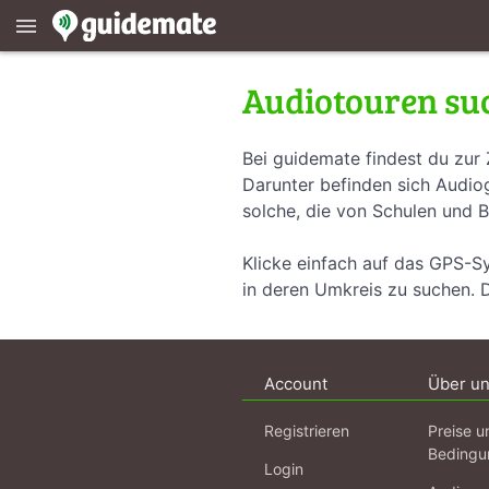
menu
Audiotouren su
Bei guidemate findest du zur 
Darunter befinden sich Audiog
solche, die von Schulen und B
Klicke einfach auf das GPS-S
in deren Umkreis zu suchen. 
Account
Über u
Registrieren
Preise u
Bedingu
Login