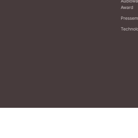
Audiowa
Award
Pressema
Technol