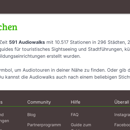
chen
Zeit
591 Audiowalks
mit 10.517 Stationen in 296 Städten, 
uides für touristisches Sightseeing und Stadtführungen, k
ildungseinrichtungen erstellt wurden.
ymbol, um Audiotouren in deiner Nähe zu finden. Oder gib 
Du kannst die Audiowalks auch nach einem beliebigen Stic
ns
Community
Hilfe
Überall
nd
Blog
FAQ
Instagr
ngen
Partnerprogramm
Guide zum
Facebo