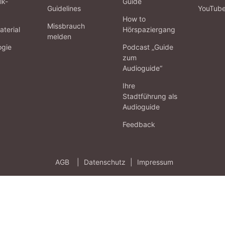
lk-
Guide
Guidelines
YouTub
How to
Missbrauch
terial
Hörspaziergang
melden
ogie
Podcast „Guide
zum
Audioguide“
Ihre
Stadtführung als
Audioguide
Feedback
AGB
|
Datenschutz
|
Impressum