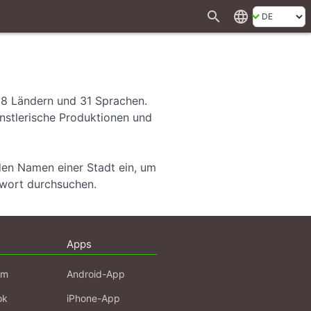
search
language
28 Ländern und 31 Sprachen.
ünstlerische Produktionen und
den Namen einer Stadt ein, um
hwort durchsuchen.
Apps
am
Android-App
ok
iPhone-App