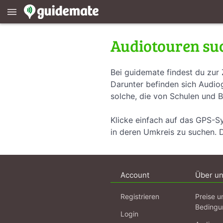
menu
Audiotouren su
Bei guidemate findest du zur 
Darunter befinden sich Audiog
solche, die von Schulen und B
Klicke einfach auf das GPS-S
in deren Umkreis zu suchen. 
Account
Über u
Registrieren
Preise u
Bedingu
Login