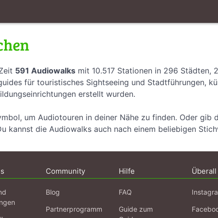
chen
Zeit
591 Audiowalks
mit 10.517 Stationen in 296 Städten, 
uides für touristisches Sightseeing und Stadtführungen, k
ildungseinrichtungen erstellt wurden.
ymbol, um Audiotouren in deiner Nähe zu finden. Oder gib 
Du kannst die Audiowalks auch nach einem beliebigen Stic
ns
Community
Hilfe
Überall
nd
Blog
FAQ
Instagr
ngen
Partnerprogramm
Guide zum
Facebo