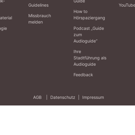
lk-
Guide
Guidelines
YouTub
How to
Missbrauch
terial
Hörspaziergang
melden
ogie
Podcast „Guide
zum
Audioguide“
Ihre
Stadtführung als
Audioguide
Feedback
AGB
|
Datenschutz
|
Impressum