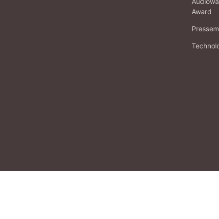
Audiowa
Award
Pressema
Technol