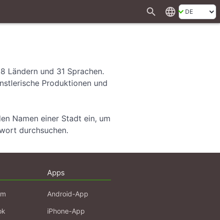
search
language
28 Ländern und 31 Sprachen.
ünstlerische Produktionen und
den Namen einer Stadt ein, um
hwort durchsuchen.
Apps
am
Android-App
ok
iPhone-App