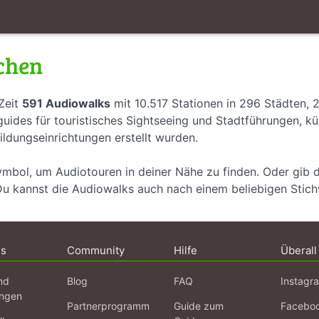
chen
Zeit
591 Audiowalks
mit 10.517 Stationen in 296 Städten, 
uides für touristisches Sightseeing und Stadtführungen, k
ildungseinrichtungen erstellt wurden.
ymbol, um Audiotouren in deiner Nähe zu finden. Oder gib 
Du kannst die Audiowalks auch nach einem beliebigen Stic
ns
Community
Hilfe
Überall
nd
Blog
FAQ
Instagr
ngen
Partnerprogramm
Guide zum
Facebo