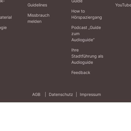
lk-
Guide
Guidelines
YouTub
How to
Missbrauch
terial
Hörspaziergang
melden
ogie
Podcast „Guide
zum
Audioguide“
Ihre
Stadtführung als
Audioguide
Feedback
AGB
|
Datenschutz
|
Impressum