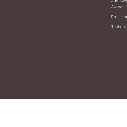
Audiowa
Award
Pressema
Technol