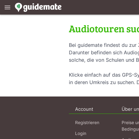
menu
Audiotouren su
Bei guidemate findest du zur 
Darunter befinden sich Audiog
solche, die von Schulen und B
Klicke einfach auf das GPS-S
in deren Umkreis zu suchen. 
Account
Über u
Registrieren
Preise u
Bedingu
Login