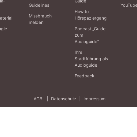
lk-
Guide
Guidelines
YouTub
How to
Missbrauch
terial
Hörspaziergang
melden
ogie
Podcast „Guide
zum
Audioguide“
Ihre
Stadtführung als
Audioguide
Feedback
AGB
|
Datenschutz
|
Impressum