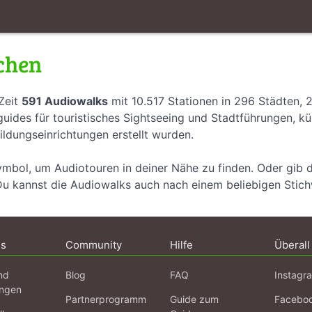
chen
Zeit
591 Audiowalks
mit 10.517 Stationen in 296 Städten, 
uides für touristisches Sightseeing und Stadtführungen, k
ildungseinrichtungen erstellt wurden.
ymbol, um Audiotouren in deiner Nähe zu finden. Oder gib 
Du kannst die Audiowalks auch nach einem beliebigen Stic
ns
Community
Hilfe
Überall
nd
Blog
FAQ
Instagr
ngen
Partnerprogramm
Guide zum
Facebo