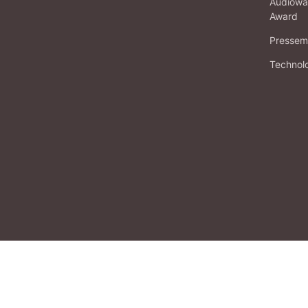
Audiowa
Award
Pressema
Technol