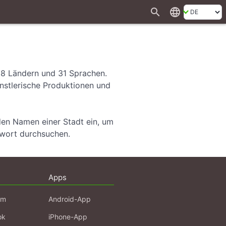
search
language
28 Ländern und 31 Sprachen.
ünstlerische Produktionen und
den Namen einer Stadt ein, um
hwort durchsuchen.
Apps
am
Android-App
ok
iPhone-App