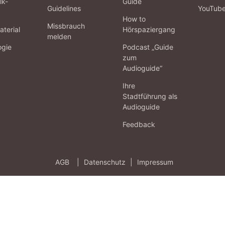
lk-
Guide
Guidelines
YouTub
How to
Missbrauch
terial
Hörspaziergang
melden
ogie
Podcast „Guide
zum
Audioguide“
Ihre
Stadtführung als
Audioguide
Feedback
AGB
|
Datenschutz
|
Impressum