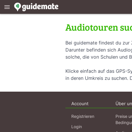
menu
Audiotouren su
Bei guidemate findest du zur 
Darunter befinden sich Audiog
solche, die von Schulen und B
Klicke einfach auf das GPS-S
in deren Umkreis zu suchen. 
Account
Über u
Registrieren
Preise u
Bedingu
Login