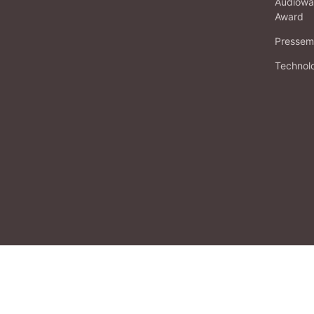
Audiowa
Award
Pressema
Technol