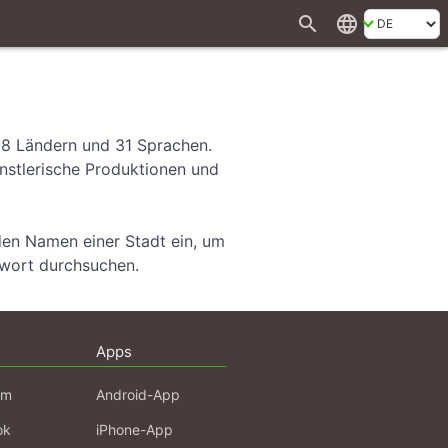
search
language
28 Ländern und 31 Sprachen.
ünstlerische Produktionen und
den Namen einer Stadt ein, um
hwort durchsuchen.
Apps
am
Android-App
ok
iPhone-App