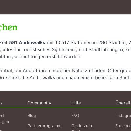
chen
Zeit
591 Audiowalks
mit 10.517 Stationen in 296 Städten, 
uides für touristisches Sightseeing und Stadtführungen, k
ildungseinrichtungen erstellt wurden.
ymbol, um Audiotouren in deiner Nähe zu finden. Oder gib 
Du kannst die Audiowalks auch nach einem beliebigen Stic
ns
Community
Hilfe
Überall
nd
Blog
FAQ
Instagr
ngen
Partnerprogramm
Guide zum
Facebo