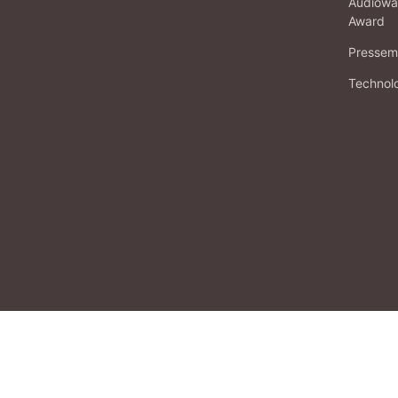
Audiowa
Award
Pressema
Technol