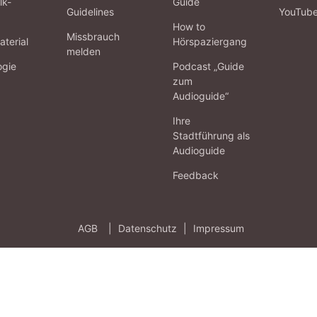
lk-
Guide
Guidelines
YouTub
How to
Missbrauch
terial
Hörspaziergang
melden
ogie
Podcast „Guide
zum
Audioguide“
Ihre
Stadtführung als
Audioguide
Feedback
AGB
|
Datenschutz
|
Impressum