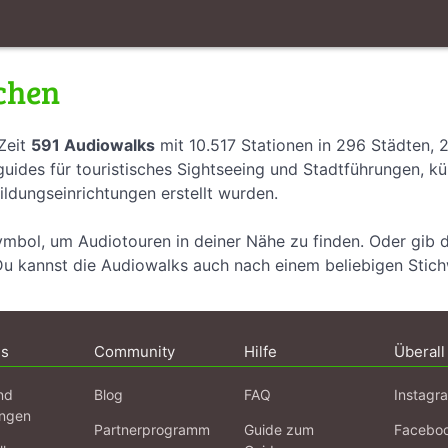
chen
Zeit
591 Audiowalks
mit 10.517 Stationen in 296 Städten, 
uides für touristisches Sightseeing und Stadtführungen, k
ildungseinrichtungen erstellt wurden.
ymbol, um Audiotouren in deiner Nähe zu finden. Oder gib 
Du kannst die Audiowalks auch nach einem beliebigen Stic
ns
Community
Hilfe
Überall
nd
Blog
FAQ
Instagr
ngen
Partnerprogramm
Guide zum
Facebo