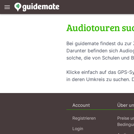
menu
Audiotouren su
Bei guidemate findest du zur 
Darunter befinden sich Audiog
solche, die von Schulen und B
Klicke einfach auf das GPS-S
in deren Umkreis zu suchen. 
Account
Über u
Registrieren
Preise u
Bedingu
Login