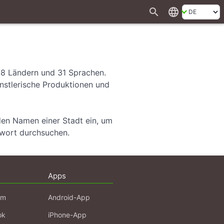
search
language
28 Ländern und 31 Sprachen.
ünstlerische Produktionen und
den Namen einer Stadt ein, um
hwort durchsuchen.
Apps
am
Android-App
ok
iPhone-App