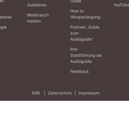
lk-
Guide
Guidelines
YouTub
How to
Missbrauch
terial
Hörspaziergang
melden
ogie
Podcast „Guide
zum
Audioguide“
Ihre
Stadtführung als
Audioguide
Feedback
AGB
|
Datenschutz
|
Impressum