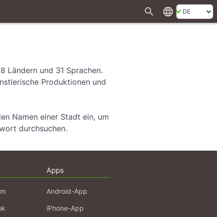
search
language
28 Ländern und 31 Sprachen.
ünstlerische Produktionen und
den Namen einer Stadt ein, um
hwort durchsuchen.
Apps
am
Android-App
ok
iPhone-App