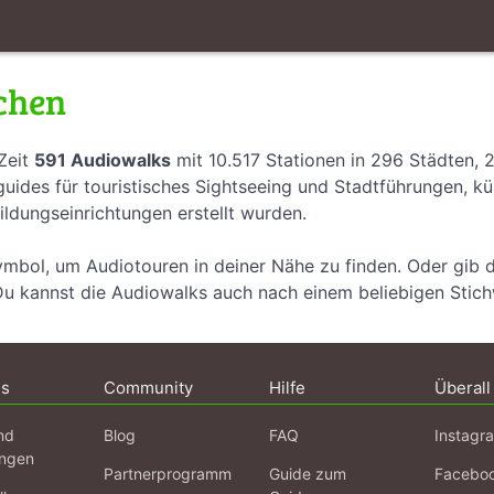
chen
Zeit
591 Audiowalks
mit 10.517 Stationen in 296 Städten, 
uides für touristisches Sightseeing und Stadtführungen, k
ildungseinrichtungen erstellt wurden.
ymbol, um Audiotouren in deiner Nähe zu finden. Oder gib 
Du kannst die Audiowalks auch nach einem beliebigen Stic
ns
Community
Hilfe
Überall
nd
Blog
FAQ
Instagr
ngen
Partnerprogramm
Guide zum
Facebo