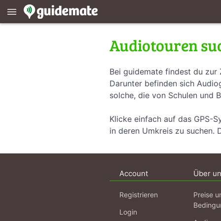
menu
Audiotouren su
Bei guidemate findest du zur 
Darunter befinden sich Audiog
solche, die von Schulen und B
Klicke einfach auf das GPS-S
in deren Umkreis zu suchen. 
Account
Über u
Registrieren
Preise u
Bedingu
Login