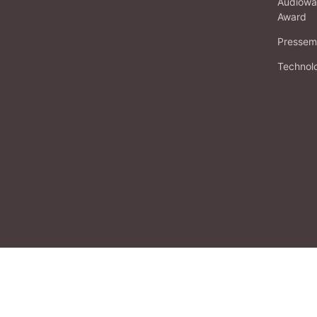
Audiowa
Award
Pressema
Technol