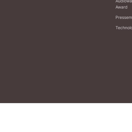
Audiowa
Award
Pressema
Technol