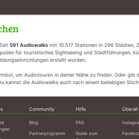
chen
Zeit
591 Audiowalks
mit 10.517 Stationen in 296 Städten,
uides für touristisches Sightseeing und Stadtführungen, k
ildungseinrichtungen erstellt wurden.
ymbol, um Audiotouren in deiner Nähe zu finden. Oder gib 
Du kannst die Audiowalks auch nach einem beliebigen Stic
ns
Community
Hilfe
Überall
nd
Blog
FAQ
Instagr
ngen
Partnerprogramm
Guide zum
Facebo