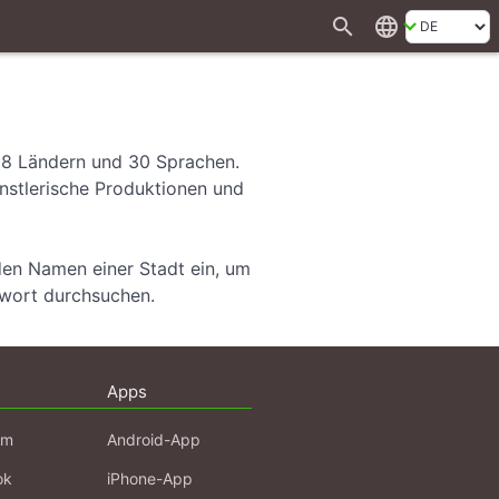
search
language
 28 Ländern und 30 Sprachen.
ünstlerische Produktionen und
den Namen einer Stadt ein, um
hwort durchsuchen.
Apps
am
Android-App
ok
iPhone-App