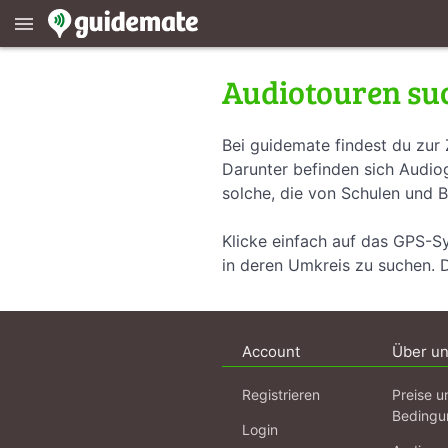
menu
Audiotouren su
Bei guidemate findest du zur 
Darunter befinden sich Audiog
solche, die von Schulen und B
Klicke einfach auf das GPS-S
in deren Umkreis zu suchen. 
Account
Über u
Registrieren
Preise u
Bedingu
Login