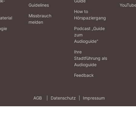
lk-
Guide
Guidelines
YouTub
How to
Missbrauch
terial
Hörspaziergang
melden
ogie
Podcast „Guide
zum
Audioguide“
Ihre
Stadtführung als
Audioguide
Feedback
AGB
|
Datenschutz
|
Impressum