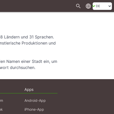
search
language
28 Ländern und 31 Sprachen.
ünstlerische Produktionen und
den Namen einer Stadt ein, um
hwort durchsuchen.
Apps
am
Android-App
ok
iPhone-App