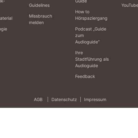
lk-
Guide
Guidelines
YouTub
How to
Missbrauch
terial
Hörspaziergang
melden
ogie
Podcast „Guide
zum
Audioguide“
Ihre
Stadtführung als
Audioguide
Feedback
AGB
|
Datenschutz
|
Impressum