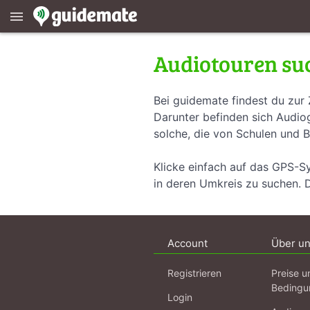
menu
Audiotouren su
Bei guidemate findest du zur 
Darunter befinden sich Audiog
solche, die von Schulen und B
Klicke einfach auf das GPS-S
in deren Umkreis zu suchen. 
Account
Über u
Registrieren
Preise u
Bedingu
Login