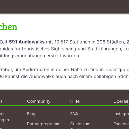
chen
Zeit
591 Audiowalks
mit 10.517 Stationen in 296 Städten, 
uides für touristisches Sightseeing und Stadtführungen, k
ildungseinrichtungen erstellt wurden.
ymbol, um Audiotouren in deiner Nähe zu finden. Oder gib 
Du kannst die Audiowalks auch nach einem beliebigen Stic
ns
Community
Hilfe
Überall
nd
Blog
FAQ
Instagr
ngen
Partnerprogramm
Guide zum
Facebo