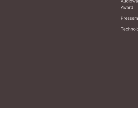
Audiowa
Award
Pressema
Technol