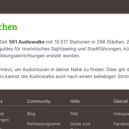
chen
Zeit
591 Audiowalks
mit 10.517 Stationen in 296 Städten, 
uides für touristisches Sightseeing und Stadtführungen, k
ildungseinrichtungen erstellt wurden.
ymbol, um Audiotouren in deiner Nähe zu finden. Oder gib 
Du kannst die Audiowalks auch nach einem beliebigen Stic
ns
Community
Hilfe
Überall
nd
Blog
FAQ
Instagr
ngen
Partnerprogramm
Guide zum
Facebo