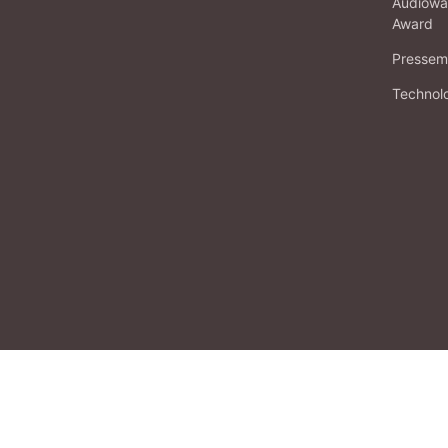
Audiowa
Award
Pressema
Technol