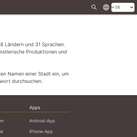
search
language
28 Ländern und 31 Sprachen.
ünstlerische Produktionen und
den Namen einer Stadt ein, um
hwort durchsuchen.
Apps
am
Android-App
ok
iPhone-App