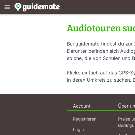
menu
Audiotouren su
Bei guidemate findest du zur 
Darunter befinden sich Audiog
solche, die von Schulen und B
Klicke einfach auf das GPS-S
in deren Umkreis zu suchen. 
Account
Über u
Registrieren
Preise u
Bedingu
Login