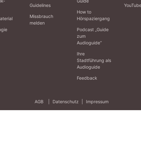
lk-
Guide
Guidelines
YouTub
How to
Missbrauch
terial
Hörspaziergang
melden
ogie
Podcast „Guide
zum
Audioguide“
Ihre
Stadtführung als
Audioguide
Feedback
AGB
|
Datenschutz
|
Impressum