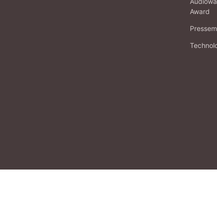
Audiowa
Award
Pressema
Technol