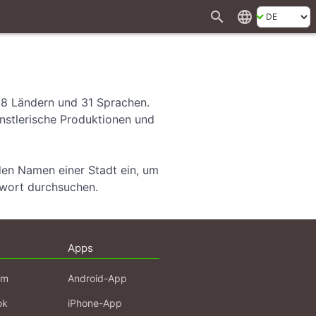
search
language
28 Ländern und 31 Sprachen.
ünstlerische Produktionen und
den Namen einer Stadt ein, um
hwort durchsuchen.
Apps
am
Android-App
ok
iPhone-App