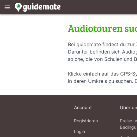
menu
Audiotouren su
Bei guidemate findest du zur 
Darunter befinden sich Audiog
solche, die von Schulen und B
Klicke einfach auf das GPS-S
in deren Umkreis zu suchen. 
Account
Über u
Registrieren
Preise u
Bedingu
Login