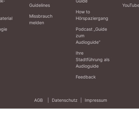
lk-
Guide
Guidelines
YouTub
How to
Missbrauch
terial
Hörspaziergang
melden
ogie
Podcast „Guide
zum
Audioguide“
Ihre
Stadtführung als
Audioguide
Feedback
AGB
|
Datenschutz
|
Impressum