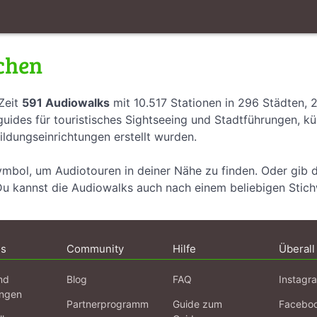
chen
Zeit
591 Audiowalks
mit 10.517 Stationen in 296 Städten, 
uides für touristisches Sightseeing und Stadtführungen, k
ildungseinrichtungen erstellt wurden.
ymbol, um Audiotouren in deiner Nähe zu finden. Oder gib 
Du kannst die Audiowalks auch nach einem beliebigen Stic
ns
Community
Hilfe
Überall
nd
Blog
FAQ
Instagr
ngen
Partnerprogramm
Guide zum
Facebo