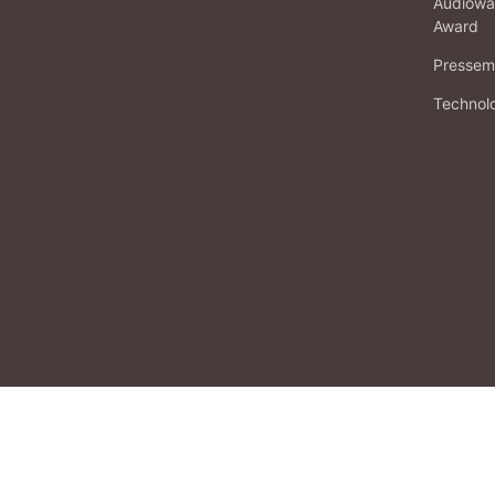
Audiowa
Award
Pressema
Technol