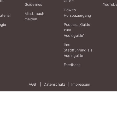
lk-
Guide
Guidelines
YouTub
How to
Missbrauch
terial
Hörspaziergang
melden
ogie
Podcast „Guide
zum
Audioguide“
Ihre
Stadtführung als
Audioguide
Feedback
AGB
|
Datenschutz
|
Impressum