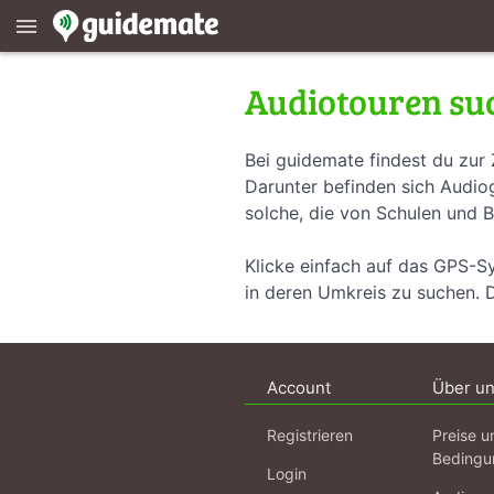
menu
Audiotouren su
Bei guidemate findest du zur 
Darunter befinden sich Audiog
solche, die von Schulen und B
Klicke einfach auf das GPS-S
in deren Umkreis zu suchen. 
Account
Über u
Registrieren
Preise u
Bedingu
Login