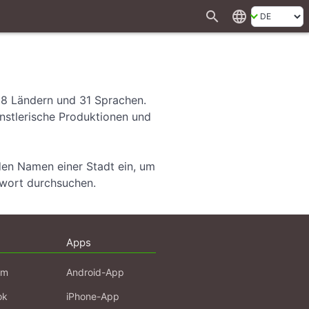
search
language
28 Ländern und 31 Sprachen.
ünstlerische Produktionen und
den Namen einer Stadt ein, um
hwort durchsuchen.
Apps
am
Android-App
ok
iPhone-App