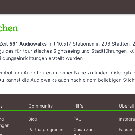
chen
Zeit
591 Audiowalks
mit 10.517 Stationen in 296 Städten, 
uides für touristisches Sightseeing und Stadtführungen, k
ildungseinrichtungen erstellt wurden.
ymbol, um Audiotouren in deiner Nähe zu finden. Oder gib 
Du kannst die Audiowalks auch nach einem beliebigen Stic
ns
Community
Hilfe
Überall
nd
Blog
FAQ
Instagr
ngen
Partnerprogramm
Guide zum
Facebo