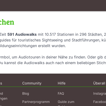
chen
Zeit
591 Audiowalks
mit 10.517 Stationen in 296 Städten, 
uides für touristisches Sightseeing und Stadtführungen, k
ildungseinrichtungen erstellt wurden.
ymbol, um Audiotouren in deiner Nähe zu finden. Oder gib 
Du kannst die Audiowalks auch nach einem beliebigen Stic
ns
Community
Hilfe
Überall
nd
Blog
FAQ
Instagr
ngen
Partnerprogramm
Guide zum
Facebo