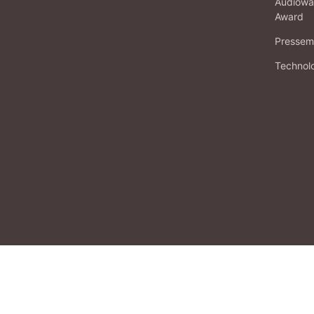
Audiowa
Award
Pressema
Technol