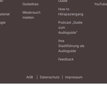
lk-
Guide
Guidelines
YouTub
How to
Missbrauch
terial
Hörspaziergang
melden
ogie
Podcast „Guide
zum
Audioguide“
Ihre
Stadtführung als
Audioguide
Feedback
AGB
|
Datenschutz
|
Impressum