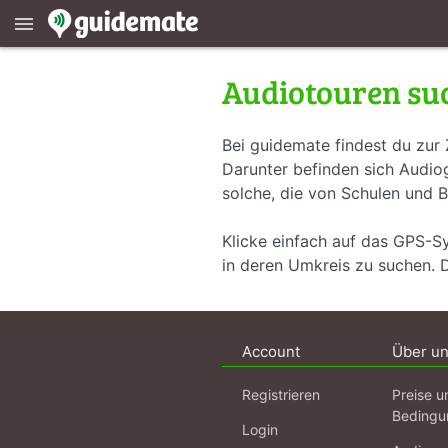
menu
Audiotouren su
Bei guidemate findest du zur 
Darunter befinden sich Audiog
solche, die von Schulen und B
Klicke einfach auf das GPS-S
in deren Umkreis zu suchen. 
Account
Über u
Registrieren
Preise u
Bedingu
Login