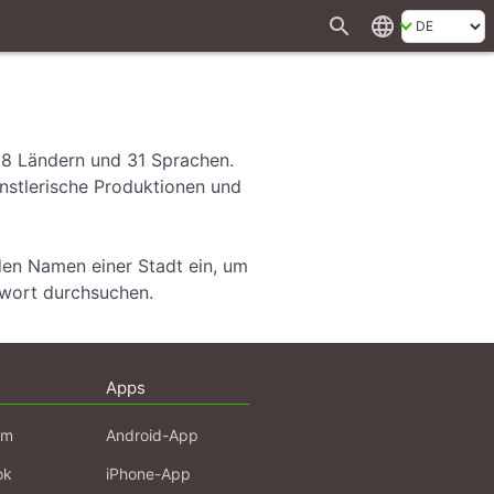
search
language
28 Ländern und 31 Sprachen.
ünstlerische Produktionen und
den Namen einer Stadt ein, um
hwort durchsuchen.
Apps
am
Android-App
ok
iPhone-App