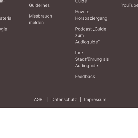
lk-
Guide
Guidelines
YouTub
How to
Missbrauch
terial
Hörspaziergang
melden
ogie
Podcast „Guide
zum
Audioguide“
Ihre
Stadtführung als
Audioguide
Feedback
AGB
|
Datenschutz
|
Impressum