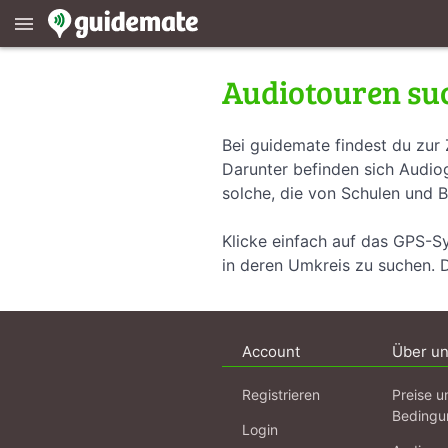
menu
Audiotouren su
Bei guidemate findest du zur 
Darunter befinden sich Audiog
solche, die von Schulen und B
Klicke einfach auf das GPS-S
in deren Umkreis zu suchen. 
Account
Über u
Registrieren
Preise u
Bedingu
Login