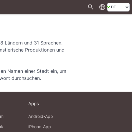
search
language
28 Ländern und 31 Sprachen.
ünstlerische Produktionen und
den Namen einer Stadt ein, um
hwort durchsuchen.
Apps
am
Android-App
ok
iPhone-App