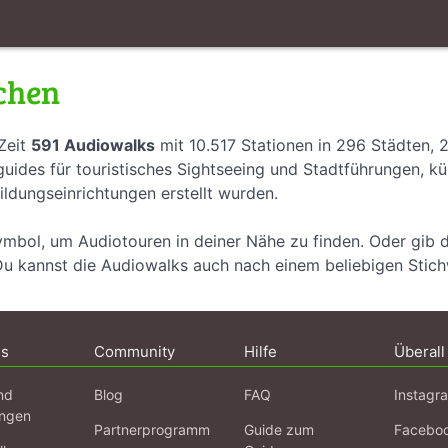
chen
Zeit
591 Audiowalks
mit 10.517 Stationen in 296 Städten, 
uides für touristisches Sightseeing und Stadtführungen, k
ildungseinrichtungen erstellt wurden.
ymbol, um Audiotouren in deiner Nähe zu finden. Oder gib 
Du kannst die Audiowalks auch nach einem beliebigen Stic
ns
Community
Hilfe
Überall
nd
Blog
FAQ
Instagr
ngen
Partnerprogramm
Guide zum
Facebo