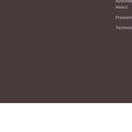
Audiowa
Award
Pressema
Technol