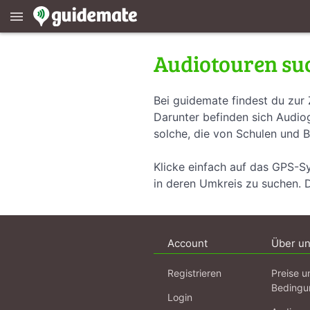
menu
Audiotouren su
Bei guidemate findest du zur 
Darunter befinden sich Audiog
solche, die von Schulen und B
Klicke einfach auf das GPS-S
in deren Umkreis zu suchen. 
Account
Über u
Registrieren
Preise u
Bedingu
Login