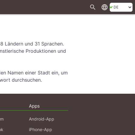
search
language
28 Ländern und 31 Sprachen.
ünstlerische Produktionen und
den Namen einer Stadt ein, um
hwort durchsuchen.
Apps
am
Android-App
ok
iPhone-App