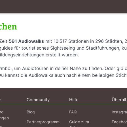
chen
Zeit
591 Audiowalks
mit 10.517 Stationen in 296 Städten, 
uides für touristisches Sightseeing und Stadtführungen, k
ildungseinrichtungen erstellt wurden.
ymbol, um Audiotouren in deiner Nähe zu finden. Oder gib 
Du kannst die Audiowalks auch nach einem beliebigen Stic
ns
Community
Hilfe
Überall
nd
Blog
FAQ
Instagr
ngen
Partnerprogramm
Guide zum
Facebo