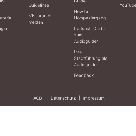
lk-
Guide
Guidelines
YouTub
How to
Missbrauch
terial
Hörspaziergang
melden
ogie
Podcast „Guide
zum
Audioguide“
Ihre
Stadtführung als
Audioguide
Feedback
AGB
|
Datenschutz
|
Impressum