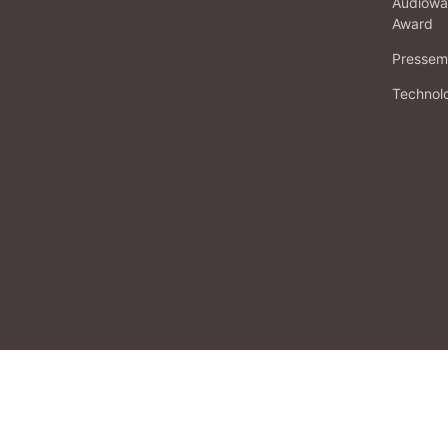
Audiowa
Award
Pressema
Technol