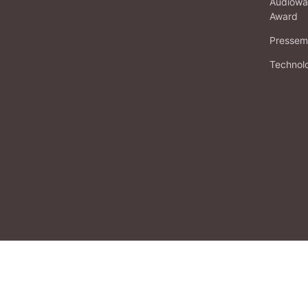
Audiowa
Award
Pressema
Technol