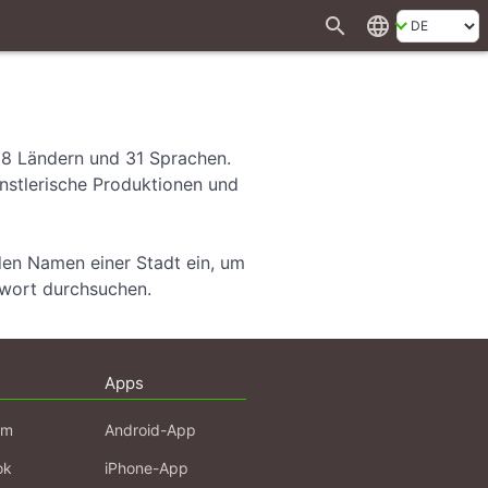
search
language
28 Ländern und 31 Sprachen.
ünstlerische Produktionen und
den Namen einer Stadt ein, um
hwort durchsuchen.
Apps
am
Android-App
ok
iPhone-App