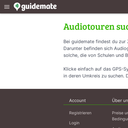
menu
Audiotouren su
Bei guidemate findest du zur 
Darunter befinden sich Audiog
solche, die von Schulen und B
Klicke einfach auf das GPS-S
in deren Umkreis zu suchen. 
Account
Über u
Registrieren
Preise u
Bedingu
Login