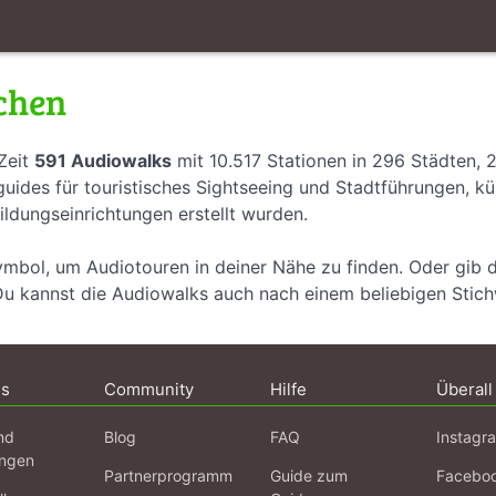
chen
Zeit
591 Audiowalks
mit 10.517 Stationen in 296 Städten, 
uides für touristisches Sightseeing und Stadtführungen, k
ildungseinrichtungen erstellt wurden.
ymbol, um Audiotouren in deiner Nähe zu finden. Oder gib 
Du kannst die Audiowalks auch nach einem beliebigen Stic
ns
Community
Hilfe
Überall
nd
Blog
FAQ
Instagr
ngen
Partnerprogramm
Guide zum
Facebo