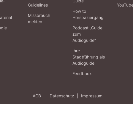
lk-
Guide
Guidelines
YouTub
How to
Missbrauch
terial
Hörspaziergang
melden
ogie
Podcast „Guide
zum
Audioguide“
Ihre
Stadtführung als
Audioguide
Feedback
AGB
|
Datenschutz
|
Impressum