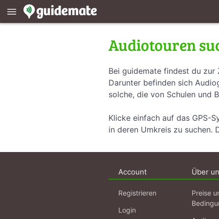
menu
Audiotouren su
Bei guidemate findest du zur 
Darunter befinden sich Audiog
solche, die von Schulen und B
Klicke einfach auf das GPS-S
in deren Umkreis zu suchen. 
Account
Über u
Registrieren
Preise u
Bedingu
Login