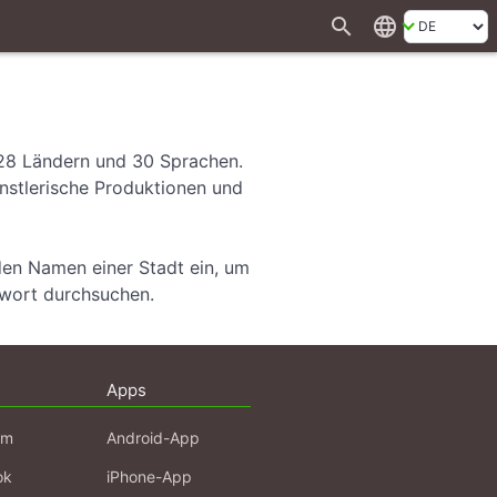
search
language
 28 Ländern und 30 Sprachen.
ünstlerische Produktionen und
den Namen einer Stadt ein, um
hwort durchsuchen.
Apps
am
Android-App
ok
iPhone-App