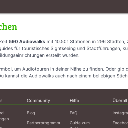
chen
Zeit
590 Audiowalks
mit 10.501 Stationen in 296 Städten,
uides für touristisches Sightseeing und Stadtführungen, k
ildungseinrichtungen erstellt wurden.
ymbol, um Audiotouren in deiner Nähe zu finden. Oder gib 
Du kannst die Audiowalks auch nach einem beliebigen Stic
ns
Community
Hilfe
Überall
nd
Blog
FAQ
Instagr
ngen
Partnerprogramm
Guide zum
Facebo