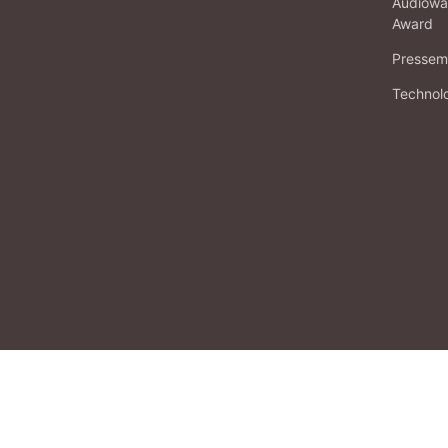
Audiowa
Award
Pressema
Technol