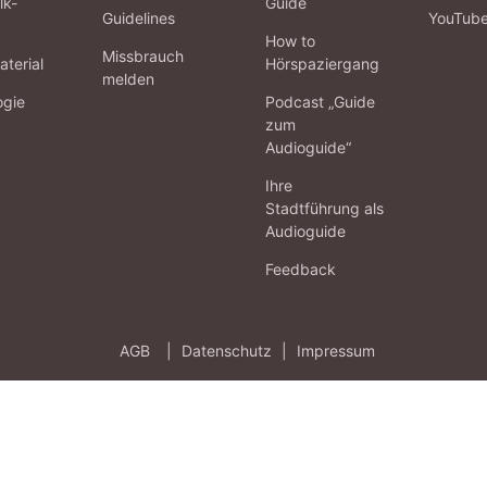
lk-
Guide
Guidelines
YouTub
How to
Missbrauch
terial
Hörspaziergang
melden
ogie
Podcast „Guide
zum
Audioguide“
Ihre
Stadtführung als
Audioguide
Feedback
AGB
|
Datenschutz
|
Impressum