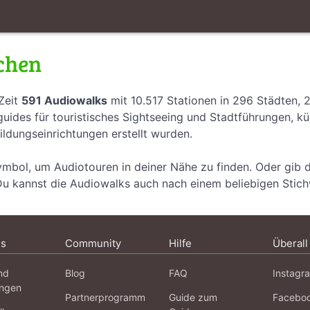
chen
Zeit
591 Audiowalks
mit 10.517 Stationen in 296 Städten, 
uides für touristisches Sightseeing und Stadtführungen, k
ildungseinrichtungen erstellt wurden.
ymbol, um Audiotouren in deiner Nähe zu finden. Oder gib 
Du kannst die Audiowalks auch nach einem beliebigen Stic
ns
Community
Hilfe
Überall
nd
Blog
FAQ
Instagr
ngen
Partnerprogramm
Guide zum
Facebo