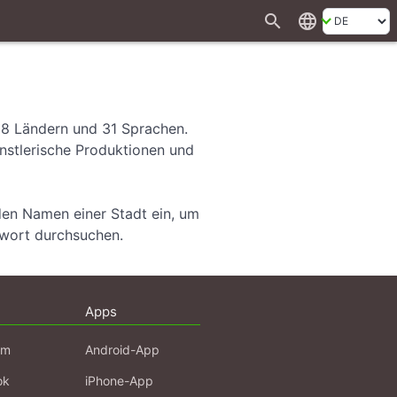
search
language
28 Ländern und 31 Sprachen.
ünstlerische Produktionen und
den Namen einer Stadt ein, um
hwort durchsuchen.
Apps
am
Android-App
ok
iPhone-App