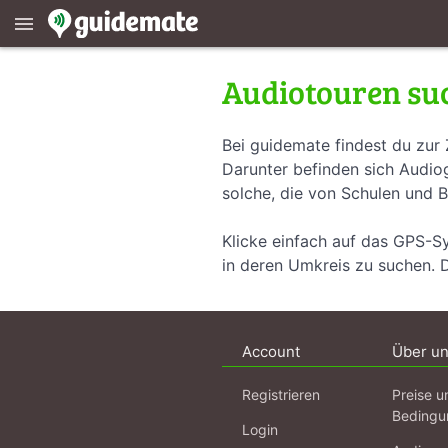
menu
Audiotouren su
Bei guidemate findest du zur 
Darunter befinden sich Audiog
solche, die von Schulen und B
Klicke einfach auf das GPS-S
in deren Umkreis zu suchen. 
Account
Über u
Registrieren
Preise u
Bedingu
Login