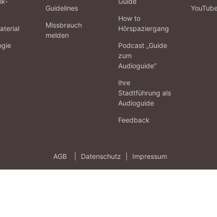
lk-
Guide
Guidelines
YouTub
How to
Missbrauch
terial
Hörspaziergang
melden
ogie
Podcast „Guide
zum
Audioguide“
Ihre
Stadtführung als
Audioguide
Feedback
AGB
|
Datenschutz
|
Impressum