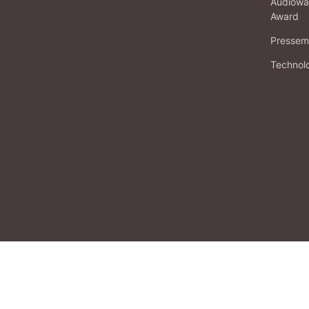
Audiowa
Award
Pressema
Technol