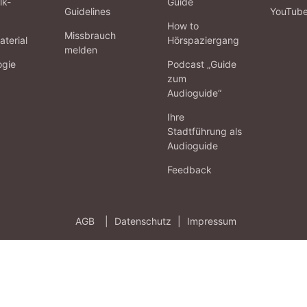
lk-
Guide
Guidelines
YouTub
How to
Missbrauch
terial
Hörspaziergang
melden
ogie
Podcast „Guide
zum
Audioguide“
Ihre
Stadtführung als
Audioguide
Feedback
AGB
|
Datenschutz
|
Impressum