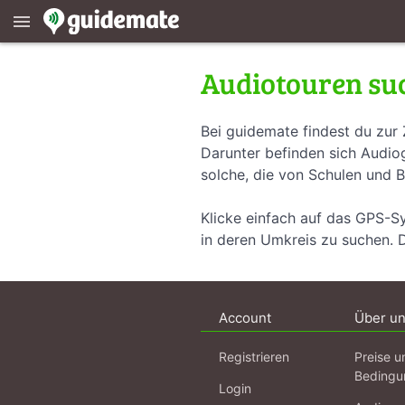
menu
Audiotouren su
Bei guidemate findest du zur 
Darunter befinden sich Audiog
solche, die von Schulen und B
Klicke einfach auf das GPS-S
in deren Umkreis zu suchen. 
Account
Über u
Registrieren
Preise u
Bedingu
Login