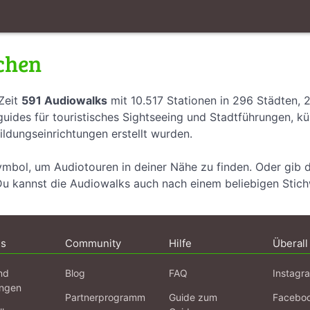
chen
Zeit
591 Audiowalks
mit 10.517 Stationen in 296 Städten, 
uides für touristisches Sightseeing und Stadtführungen, k
ildungseinrichtungen erstellt wurden.
ymbol, um Audiotouren in deiner Nähe zu finden. Oder gib 
Du kannst die Audiowalks auch nach einem beliebigen Stic
ns
Community
Hilfe
Überall
nd
Blog
FAQ
Instagr
ngen
Partnerprogramm
Guide zum
Facebo