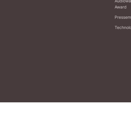
Audiowa
Award
Pressema
Technol