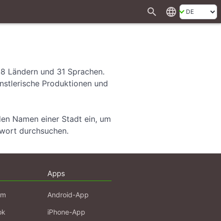
search
language
28 Ländern und 31 Sprachen.
ünstlerische Produktionen und
den Namen einer Stadt ein, um
hwort durchsuchen.
Apps
am
Android-App
ok
iPhone-App