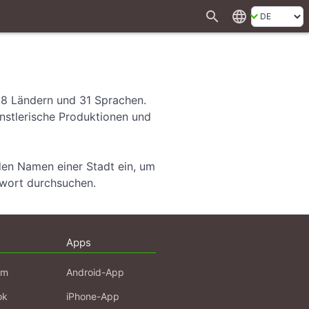
search
language
28 Ländern und 31 Sprachen.
ünstlerische Produktionen und
den Namen einer Stadt ein, um
hwort durchsuchen.
Apps
am
Android-App
ok
iPhone-App