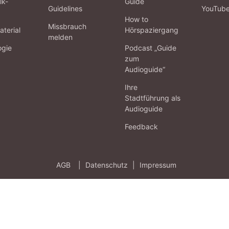
lk-
Guide
Guidelines
YouTub
How to
Missbrauch
terial
Hörspaziergang
melden
ogie
Podcast „Guide
zum
Audioguide“
Ihre
Stadtführung als
Audioguide
Feedback
AGB
|
Datenschutz
|
Impressum