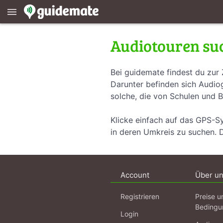
menu
Audiotouren su
Bei guidemate findest du zur 
Darunter befinden sich Audiog
solche, die von Schulen und B
Klicke einfach auf das GPS-S
in deren Umkreis zu suchen. 
Account
Über u
Registrieren
Preise u
Bedingu
Login