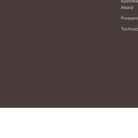
Audiowa
Award
Pressema
Technol