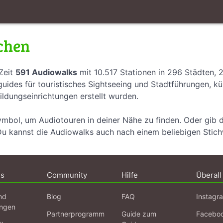
chen
Zeit
591 Audiowalks
mit 10.517 Stationen in 296 Städten, 
uides für touristisches Sightseeing und Stadtführungen, k
ildungseinrichtungen erstellt wurden.
ymbol, um Audiotouren in deiner Nähe zu finden. Oder gib 
Du kannst die Audiowalks auch nach einem beliebigen Stic
ns
Community
Hilfe
Überall
nd
Blog
FAQ
Instagr
ngen
Partnerprogramm
Guide zum
Facebo