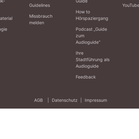
lk-
Guide
Guidelines
YouTub
How to
Missbrauch
terial
Hörspaziergang
melden
ogie
Podcast „Guide
zum
Audioguide“
Ihre
Stadtführung als
Audioguide
Feedback
AGB
|
Datenschutz
|
Impressum