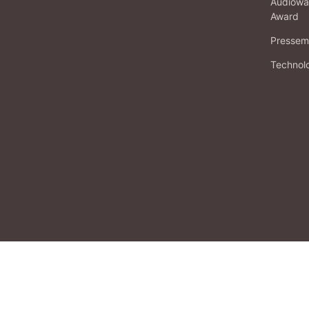
Audiowa
Award
Pressema
Technol