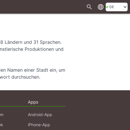
search
language
28 Ländern und 31 Sprachen.
ünstlerische Produktionen und
den Namen einer Stadt ein, um
hwort durchsuchen.
Apps
am
Android-App
ok
iPhone-App