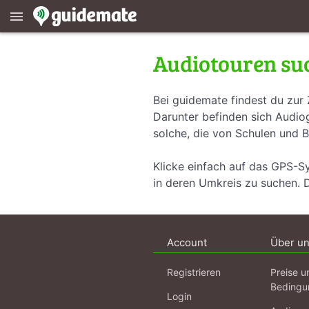
menu
Audiotouren su
Bei guidemate findest du zur 
Darunter befinden sich Audiog
solche, die von Schulen und B
Klicke einfach auf das GPS-S
in deren Umkreis zu suchen. 
Account
Über u
Registrieren
Preise u
Bedingu
Login