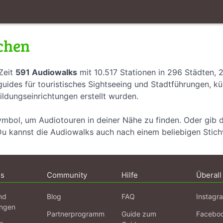
chen
Zeit
591 Audiowalks
mit 10.517 Stationen in 296 Städten, 
uides für touristisches Sightseeing und Stadtführungen, k
ildungseinrichtungen erstellt wurden.
ymbol, um Audiotouren in deiner Nähe zu finden. Oder gib 
Du kannst die Audiowalks auch nach einem beliebigen Stic
ns
Community
Hilfe
Überall
nd
Blog
FAQ
Instagr
ngen
Partnerprogramm
Guide zum
Facebo