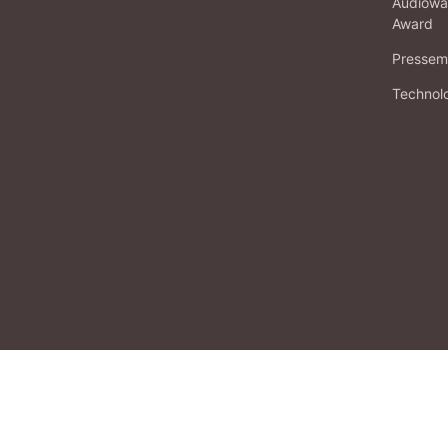
Audiowa
Award
Pressema
Technol