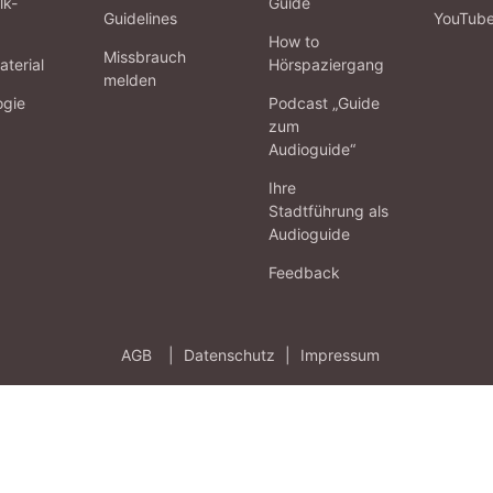
lk-
Guide
Guidelines
YouTub
How to
Missbrauch
terial
Hörspaziergang
melden
ogie
Podcast „Guide
zum
Audioguide“
Ihre
Stadtführung als
Audioguide
Feedback
AGB
|
Datenschutz
|
Impressum