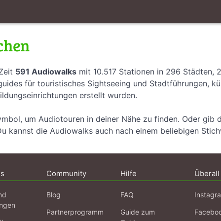
chen
Zeit
591 Audiowalks
mit 10.517 Stationen in 296 Städten, 
uides für touristisches Sightseeing und Stadtführungen, k
ildungseinrichtungen erstellt wurden.
ymbol, um Audiotouren in deiner Nähe zu finden. Oder gib 
Du kannst die Audiowalks auch nach einem beliebigen Stic
ns
Community
Hilfe
Überall
nd
Blog
FAQ
Instagr
ngen
Partnerprogramm
Guide zum
Facebo