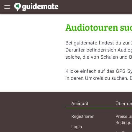
menu
Audiotouren su
Bei guidemate findest du zur 
Darunter befinden sich Audiog
solche, die von Schulen und B
Klicke einfach auf das GPS-S
in deren Umkreis zu suchen. 
Account
Über u
Registrieren
Preise u
Bedingu
Login