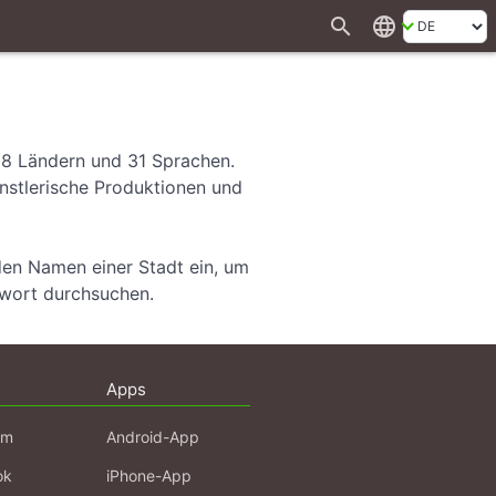
search
language
28 Ländern und 31 Sprachen.
ünstlerische Produktionen und
den Namen einer Stadt ein, um
hwort durchsuchen.
Apps
am
Android-App
ok
iPhone-App