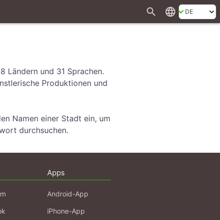
search
language
28 Ländern und 31 Sprachen.
ünstlerische Produktionen und
den Namen einer Stadt ein, um
hwort durchsuchen.
Apps
am
Android-App
ok
iPhone-App