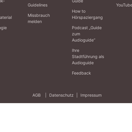
lk-
Guide
Guidelines
YouTub
How to
Missbrauch
terial
Hörspaziergang
melden
ogie
Podcast „Guide
zum
Audioguide“
Ihre
Stadtführung als
Audioguide
Feedback
AGB
|
Datenschutz
|
Impressum