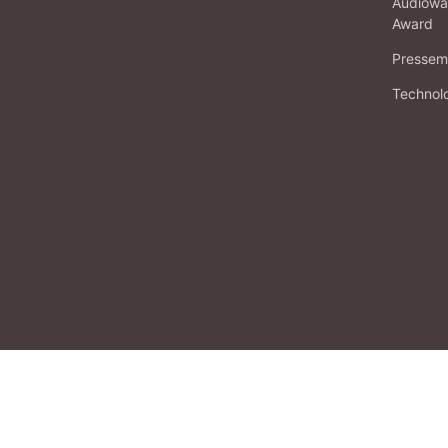
Audiowa
Award
Pressema
Technol