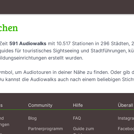
chen
Zeit
591 Audiowalks
mit 10.517 Stationen in 296 Städten, 
uides für touristisches Sightseeing und Stadtführungen, k
ildungseinrichtungen erstellt wurden.
ymbol, um Audiotouren in deiner Nähe zu finden. Oder gib 
Du kannst die Audiowalks auch nach einem beliebigen Stic
ns
Community
Hilfe
Überall
nd
Blog
FAQ
Instagr
ngen
Partnerprogramm
Guide zum
Facebo