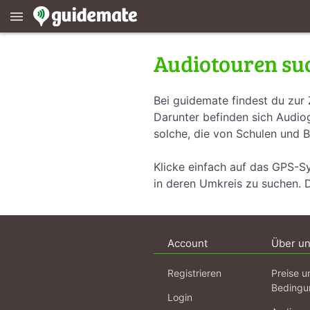
menu
Audiotouren su
Bei guidemate findest du zur 
Darunter befinden sich Audiog
solche, die von Schulen und B
Klicke einfach auf das GPS-S
in deren Umkreis zu suchen. 
Account
Über u
Registrieren
Preise u
Bedingu
Login