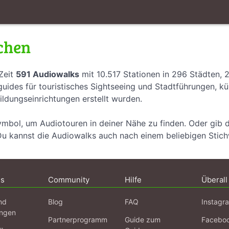
chen
Zeit
591 Audiowalks
mit 10.517 Stationen in 296 Städten, 
uides für touristisches Sightseeing und Stadtführungen, k
ildungseinrichtungen erstellt wurden.
ymbol, um Audiotouren in deiner Nähe zu finden. Oder gib 
Du kannst die Audiowalks auch nach einem beliebigen Stic
ns
Community
Hilfe
Überall
nd
Blog
FAQ
Instagr
ngen
Partnerprogramm
Guide zum
Facebo