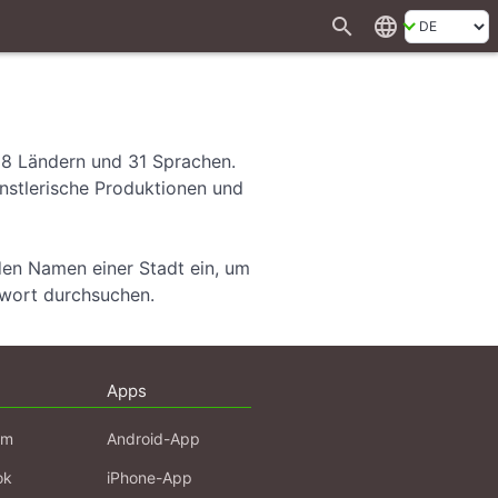
search
language
28 Ländern und 31 Sprachen.
ünstlerische Produktionen und
den Namen einer Stadt ein, um
hwort durchsuchen.
Apps
am
Android-App
ok
iPhone-App