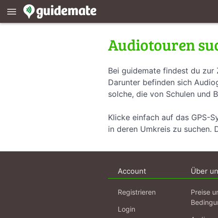
menu
Audiotouren su
Bei guidemate findest du zur 
Darunter befinden sich Audiog
solche, die von Schulen und B
Klicke einfach auf das GPS-S
in deren Umkreis zu suchen. 
Account
Über u
Registrieren
Preise u
Bedingu
Login