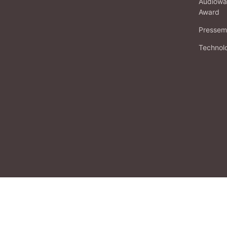
Audiowa
Award
Pressema
Technol