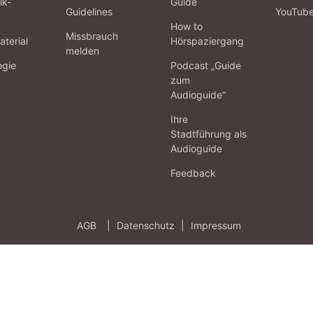
lk-
Guide
Guidelines
YouTub
How to
Missbrauch
terial
Hörspaziergang
melden
ogie
Podcast „Guide
zum
Audioguide“
Ihre
Stadtführung als
Audioguide
Feedback
AGB
|
Datenschutz
|
Impressum