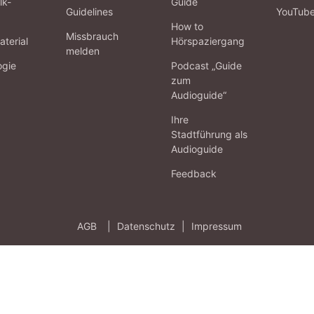
lk-
Guide
Guidelines
YouTub
How to
Missbrauch
terial
Hörspaziergang
melden
ogie
Podcast „Guide
zum
Audioguide“
Ihre
Stadtführung als
Audioguide
Feedback
AGB
|
Datenschutz
|
Impressum