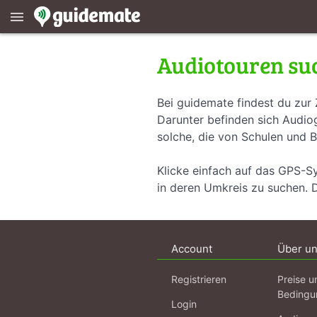
menu
Audiotouren su
Bei guidemate findest du zur 
Darunter befinden sich Audiog
solche, die von Schulen und B
Klicke einfach auf das GPS-S
in deren Umkreis zu suchen. 
Account
Über u
Registrieren
Preise u
Bedingu
Login