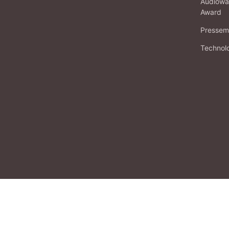
Audiowa
Award
Pressema
Technol