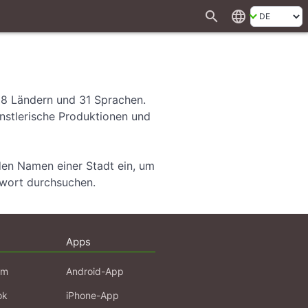
search
language
28 Ländern und 31 Sprachen.
ünstlerische Produktionen und
den Namen einer Stadt ein, um
hwort durchsuchen.
Apps
am
Android-App
ok
iPhone-App