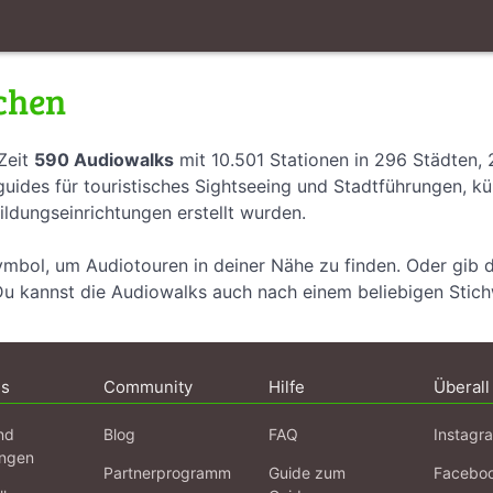
chen
Zeit
590 Audiowalks
mit 10.501 Stationen in 296 Städten,
uides für touristisches Sightseeing und Stadtführungen, k
ildungseinrichtungen erstellt wurden.
ymbol, um Audiotouren in deiner Nähe zu finden. Oder gib 
Du kannst die Audiowalks auch nach einem beliebigen Stic
ns
Community
Hilfe
Überall
nd
Blog
FAQ
Instagr
ngen
Partnerprogramm
Guide zum
Facebo