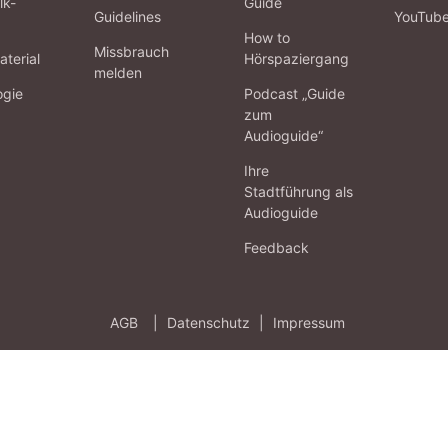
lk-
Guide
Guidelines
YouTub
How to
Missbrauch
terial
Hörspaziergang
melden
ogie
Podcast „Guide
zum
Audioguide“
Ihre
Stadtführung als
Audioguide
Feedback
AGB
|
Datenschutz
|
Impressum