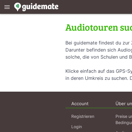
menu
Audiotouren su
Bei guidemate findest du zur 
Darunter befinden sich Audiog
solche, die von Schulen und B
Klicke einfach auf das GPS-S
in deren Umkreis zu suchen. 
Account
Über u
Registrieren
Preise u
Bedingu
Login