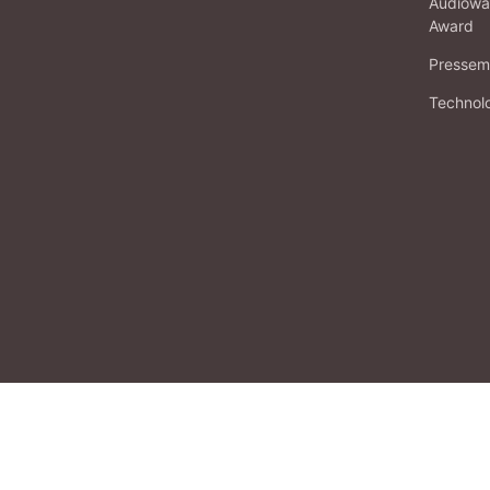
Audiowa
Award
Pressema
Technol