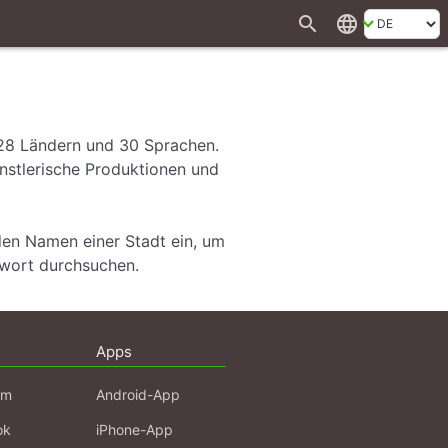
search
language
 28 Ländern und 30 Sprachen.
ünstlerische Produktionen und
den Namen einer Stadt ein, um
hwort durchsuchen.
Apps
am
Android-App
ok
iPhone-App