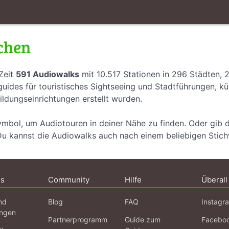
chen
Zeit
591 Audiowalks
mit 10.517 Stationen in 296 Städten, 
uides für touristisches Sightseeing und Stadtführungen, k
ildungseinrichtungen erstellt wurden.
ymbol, um Audiotouren in deiner Nähe zu finden. Oder gib 
Du kannst die Audiowalks auch nach einem beliebigen Stic
ns
Community
Hilfe
Überall
nd
Blog
FAQ
Instagr
ngen
Partnerprogramm
Guide zum
Facebo