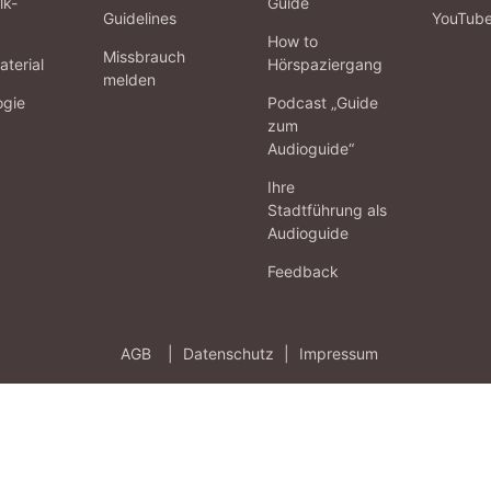
lk-
Guide
Guidelines
YouTub
How to
Missbrauch
terial
Hörspaziergang
melden
ogie
Podcast „Guide
zum
Audioguide“
Ihre
Stadtführung als
Audioguide
Feedback
AGB
|
Datenschutz
|
Impressum