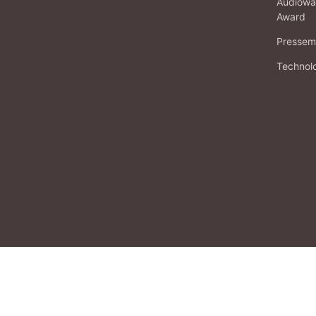
Audiowa
Award
Pressema
Technol