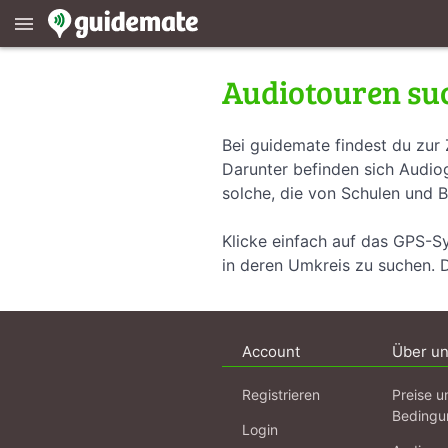
menu
Audiotouren su
Bei guidemate findest du zur 
Darunter befinden sich Audiog
solche, die von Schulen und B
Klicke einfach auf das GPS-S
in deren Umkreis zu suchen. 
Account
Über u
Registrieren
Preise u
Bedingu
Login