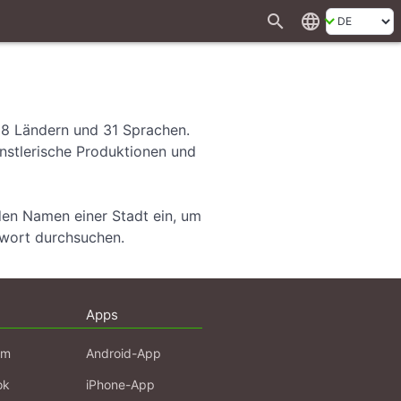
search
language
28 Ländern und 31 Sprachen.
ünstlerische Produktionen und
den Namen einer Stadt ein, um
hwort durchsuchen.
Apps
am
Android-App
ok
iPhone-App