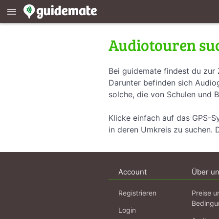
menu
Audiotouren su
Bei guidemate findest du zur 
Darunter befinden sich Audiog
solche, die von Schulen und B
Klicke einfach auf das GPS-S
in deren Umkreis zu suchen. 
Account
Über u
Registrieren
Preise u
Bedingu
Login