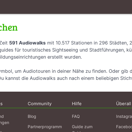
chen
Zeit
591 Audiowalks
mit 10.517 Stationen in 296 Städten, 
uides für touristisches Sightseeing und Stadtführungen, k
ildungseinrichtungen erstellt wurden.
ymbol, um Audiotouren in deiner Nähe zu finden. Oder gib 
Du kannst die Audiowalks auch nach einem beliebigen Stic
ns
Community
Hilfe
Überall
nd
Blog
FAQ
Instagr
ngen
Partnerprogramm
Guide zum
Facebo