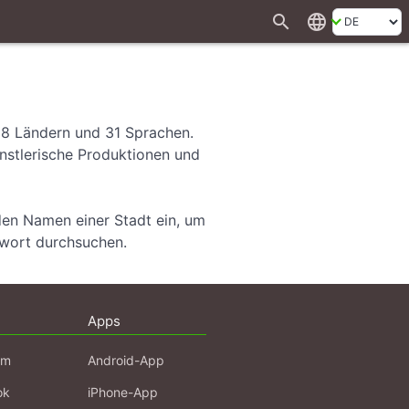
search
language
28 Ländern und 31 Sprachen.
ünstlerische Produktionen und
den Namen einer Stadt ein, um
hwort durchsuchen.
Apps
am
Android-App
ok
iPhone-App