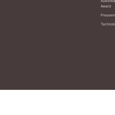
Audiowa
Award
Pressema
Technol