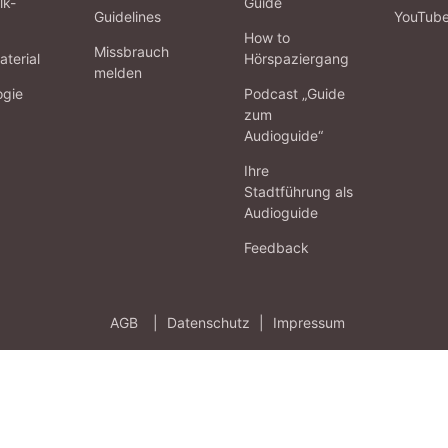
lk-
Guide
Guidelines
YouTub
How to
Missbrauch
terial
Hörspaziergang
melden
ogie
Podcast „Guide
zum
Audioguide“
Ihre
Stadtführung als
Audioguide
Feedback
AGB
|
Datenschutz
|
Impressum