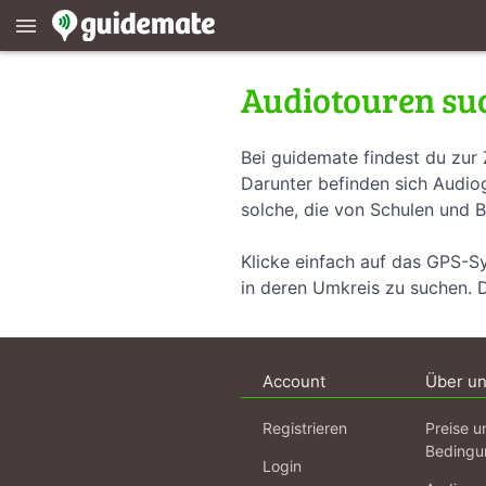
menu
Audiotouren su
Bei guidemate findest du zur 
Darunter befinden sich Audiog
solche, die von Schulen und B
Klicke einfach auf das GPS-S
in deren Umkreis zu suchen. 
Account
Über u
Registrieren
Preise u
Bedingu
Login