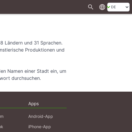
search
language
28 Ländern und 31 Sprachen.
ünstlerische Produktionen und
den Namen einer Stadt ein, um
hwort durchsuchen.
Apps
am
Android-App
ok
iPhone-App