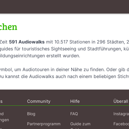
chen
Zeit
591 Audiowalks
mit 10.517 Stationen in 296 Städten, 
uides für touristisches Sightseeing und Stadtführungen, k
ildungseinrichtungen erstellt wurden.
ymbol, um Audiotouren in deiner Nähe zu finden. Oder gib 
Du kannst die Audiowalks auch nach einem beliebigen Stic
ns
Community
Hilfe
Überall
nd
Blog
FAQ
Instagr
ngen
Partnerprogramm
Guide zum
Facebo