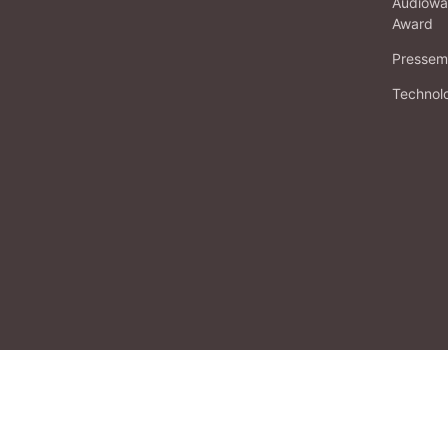
Audiowa
Award
Pressema
Technol