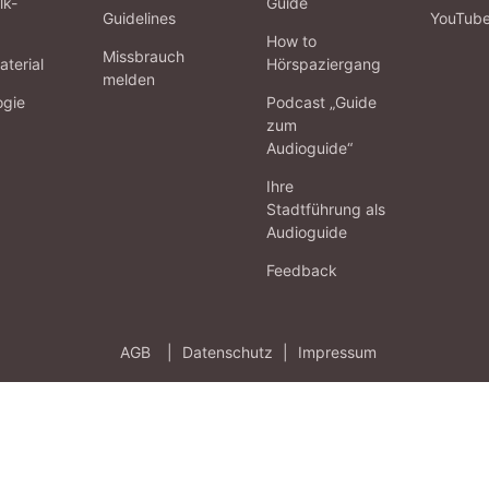
lk-
Guide
Guidelines
YouTub
How to
Missbrauch
terial
Hörspaziergang
melden
ogie
Podcast „Guide
zum
Audioguide“
Ihre
Stadtführung als
Audioguide
Feedback
AGB
|
Datenschutz
|
Impressum